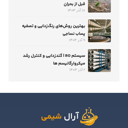
قبل از بحران
18 آذر 1404
بهترین روش‌های رنگ‌زدایی و تصفیه
پساب نساجی
9 آذر 1404
سیستم RO | گندزدایی و کنترل رشد
میکروارگانیسم ها
2 آذر 1404