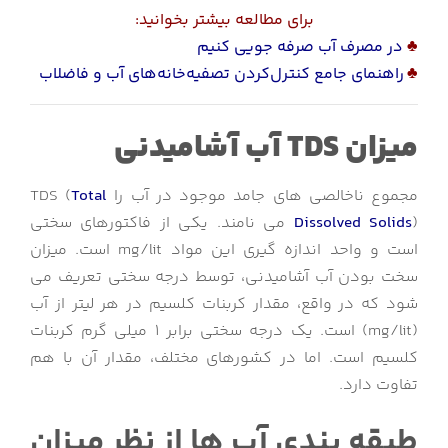
برای مطالعه بیشتر بخوانید:
♣
در مصرف آب صرفه جویی کنیم
♣
راهنمای جامع کنترل‌کردن تصفیه‌خانه‌های آب و فاضلاب
میزان TDS آب آشامیدنی
مجموع ناخالصی های جامد موجود در آب را TDS (
Total
Dissolved Solids
) می نامند. یکی از فاکتورهای سختی
است و واحد اندازه گیری این مواد mg/lit است. میزان
سخت بودن آب آشامیدنی، توسط درجه سختی تعریف می
شود که در واقع، مقدار کربنات کلسیم در هر لیتر از آب
(mg/lit) است. یک درجه سختی برابر ۱ میلی گرم کربنات
کلسیم است. اما در کشورهای مختلف، مقدار آن با هم
تفاوت دارد.
طبقه بندی آب ها از نظر میزان