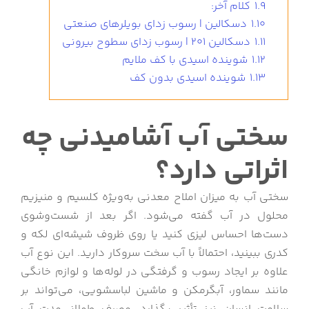
1.9
کلام آخر:
1.10
دسکالین | رسوب زدای بویلرهای صنعتی
1.11
دسکالین 201 | رسوب زدای سطوح بیرونی
1.12
شوینده اسیدی با کف ملایم
1.13
شوینده اسیدی بدون کف
سختی آب آشامیدنی چه
اثراتی دارد؟
سختی آب به میزان املاح معدنی به‌ویژه کلسیم و منیزیم
محلول در آب گفته می‌شود. اگر بعد از شست‌وشوی
دست‌ها احساس لیزی کنید یا روی ظروف شیشه‌ای لکه و
کدری ببینید، احتمالاً با آب سخت سروکار دارید. این نوع آب
علاوه بر ایجاد رسوب و گرفتگی در لوله‌ها و لوازم خانگی
مانند سماور، آبگرمکن و ماشین لباسشویی، می‌تواند بر