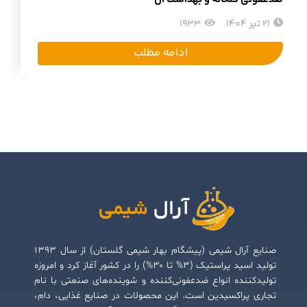
21 تیر 1404
1933
ادامه مطلب
صنایع آرال شیمی (پیشگام بهار شیمی گلستان) از سال ۱۳۹۳
تولید اسید پراستیک (۳% تا ۳۰%) را در کشور آغاز کرد و امروزه
تولیدکننده انواع ضدعفونی‌کننده و شوینده‌های صنعتی با نام
تجاری پراکسیدین است. این محصولات در صنایع غذایی، دام،