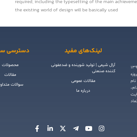
required, including the typesetting of the main achievem
the existing world of design will be basically used
لینک‌های مفید
دسترسی سر
آرال شیمی | تولید شوینده و ضدعفونی
محصولات
شگام بهار شیمی گلستان) از سال ۱۳۹۳
کننده صنعتی
 امروزه
مقالات
نام
مقالات عمومی
سوالات متداو
ام،
درباره ما
ایت
ماد