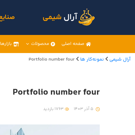
صنایع
صفحه اصلی
محصولات
بازارها
آرال شیمی
نمونه‌کار ها
Portfolio number four
Portfolio number four
5 آذر 1403
1763 بازدید