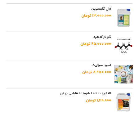
آرال گلیسیرین
13,000,000 تومان
گلوتارآلدهید
25,000,000 تومان
اسید سیتریک
8,250,000 تومان
تانکرجنت 102 | شوینده قلیایی روغن
1,110,000 تومان