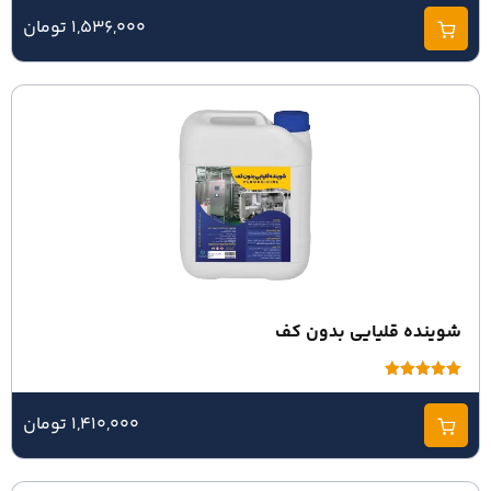
0
از
1,536,000 تومان
5
شوینده قلیایی بدون کف
امتیاز
5.00
از 5
1,410,000 تومان