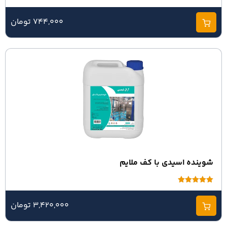
امتیاز
5.00
از 5
744,000 تومان
شوینده اسیدی با کف ملایم
امتیاز
5.00
از 5
3,420,000 تومان