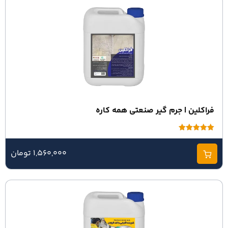
فراکلین | جرم گیر صنعتی همه کاره
امتیاز
5.00
از 5
1,560,000 تومان