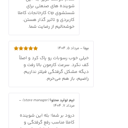
شوینده های صنعتی برای
شستشوی Cip کارخانجات کاملا
کاربردی و تاثیر گذار هستن.
خوشحالیم از رضایت شما.
بینا
–
مرداد 5, 1404
امتیاز
5
از
خیلی خوب رسوبات رو پاک کرد و اصلاً
5
کف نکرد. سرعت کارمون بالا رفت و
دیگه مشکل گرفتگی فیلتر نداریم.
راضیم، باز هم می‌خرم.
تیم تولید محتوا
(store manager)
–
مرداد 7, 1404
درود بر شما؛ بله این شوینده
کاملا مناسب رفع گرفتگی و