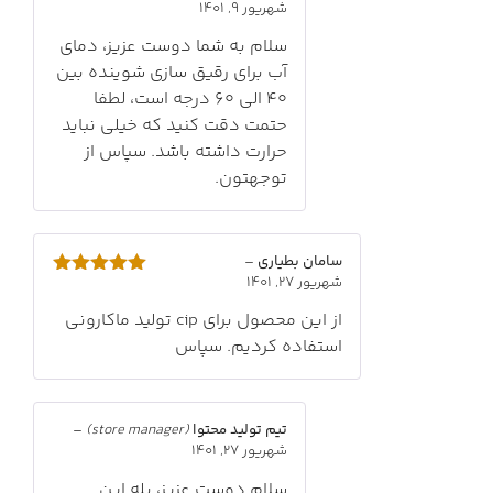
شهریور 9, 1401
سلام به شما دوست عزیز، دمای
آب برای رقیق سازی شوینده بین
40 الی 60 درجه است، لطفا
حتمت دقت کنید که خیلی نباید
حرارت داشته باشد. سپاس از
توجهتون.
سامان بطیاری
–
شهریور 27, 1401
امتیاز
5
از
5
از این محصول برای cip تولید ماکارونی
استفاده کردیم. سپاس
تیم تولید محتوا
(store manager)
–
شهریور 27, 1401
سلام دوست عزیز، بله این