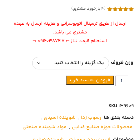
(
4
بازخورد مشتری)
2
امتیازدهی
5.00
از 5
ارسال از طریق ترمینال اتوبوسرانی و هزینه ارسال به عهده
در
امتیازدهی
مشتری می باشد.
مشتری
استعلام قیمت تناژ
⇐ 09120387617 ⇒
وزن ظروف
افزودن به سبد خرید
SKU
139609
دسته بندی ها
رسوب زدا
,
شوینده اسیدی
,
محصولات حوزه صنایع غذایی
,
مواد شوینده صنعتی
موضوعات
از بین بردن رسوبات
,
شوینده صنایع
,