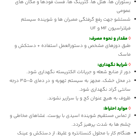
رستوران ها، هتل ها، کترینگ ها، فست فودها و مکان های
عمومی
شستشو جهت رفع گرفتگی ممبران ها و شوینده سیستم
فیلتراسیون MF و UF
◊
مقدار و نحوه مصرف:
طبق دوزهای مشخص و دستورالعمل استفاده + دستکش و
ماسک
◊
شرایط نگهداری:
دور از منابع شعله و جریانات الکتریسته نگهداری شود.
در محل خشک، مجهز به سیستم تهویه و در دمای ۵-۳۵ درجه
سانتی گراد نگهداری شود.
ظروف به هیچ عنوان کج و یا سرازیر نشوند.
◊
موارد احتیاط:
از تماس مستقیم شوینده اسیدی با پوست، غشاهای مخاطی و
چشم ها به شدت پرهیز گردد.
هنگام کار با محلول کنستانتره و غلیظ، از دستکش و عینک