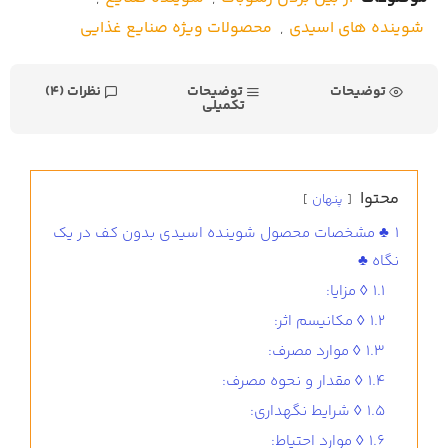
شوینده های اسیدی
,
محصولات ویژه صنایع غذایی
توضیحات
توضیحات
نظرات (4)
تکمیلی
محتوا
پنهان
1
♣ مشخصات محصول شوینده اسیدی بدون کف در یک
نگاه ♣
1.1
◊ مزایا:
1.2
◊ مکانیسم اثر:
1.3
◊ موارد مصرف:
1.4
◊ مقدار و نحوه مصرف:
1.5
◊ شرایط نگهداری:
1.6
◊ موارد احتیاط: