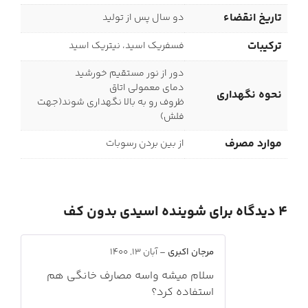
تاریخ انقضاء
دو سال پس از تولید
ترکیبات
فسفریک اسید، نیتریک اسید
دور از نور مستقیم خورشید
دمای معمولی اتاق
نحوه نگهداری
ظروف رو به بالا نگهداری شوند(جهت
فلش)
موارد مصرف
از بین بردن رسوبات
4 دیدگاه برای
شوینده اسیدی بدون کف
مرجان اكبرى
–
آبان 13, 1400
سلام ميشه واسه مصارف خانگي هم
استفاده كرد؟