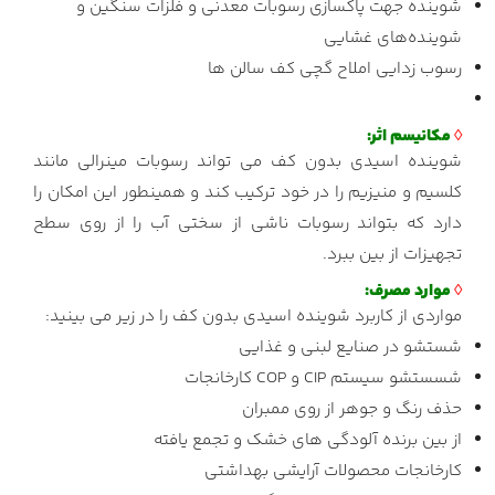
شوینده جهت پاکسازی رسوبات معدنی و فلزات سنگین و
شوینده‌های غشایی
رسوب زدایی املاح گچی کف سالن ها
◊
مکانیسم اثر:
شوینده اسیدی بدون کف می تواند رسوبات مینرالی مانند
کلسیم و منیزیم را در خود ترکیب کند و همینطور این امکان را
دارد که بتواند رسوبات ناشی از سختی آب را از روی سطح
تجهیزات از بین ببرد.
◊
موارد مصرف:
مواردی از کاربرد شوینده اسیدی بدون کف را در زیر می بینید:
شستشو در صنایع لبنی و غذایی
شسستشو سیستم CIP و COP کارخانجات
حذف رنگ و جوهر از روی ممبران
از بین برنده آلودگی های خشک و تجمع یافته
کارخانجات محصولات آرایشی بهداشتی