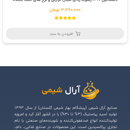
دسکالین 202 | رسوب زدای مبدل حرارتی و برج های خنک کننده
3,360,000 تومان
امتیاز
5.00
از 5
افزودن به سبد
صنایع آرال شیمی (پیشگام بهار شیمی گلستان) از سال ۱۳۹۳
تولید اسید پراستیک (۳% تا ۳۰%) را در کشور آغاز کرد و امروزه
تولیدکننده انواع ضدعفونی‌کننده و شوینده‌های صنعتی با نام
تجاری پراکسیدین است. این محصولات در صنایع غذایی، دام،