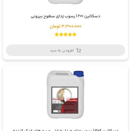
دسکالین 201 | رسوب زدای سطوح بیرونی
3,300,000 تومان
امتیاز
5.00
از 5
افزودن به سبد