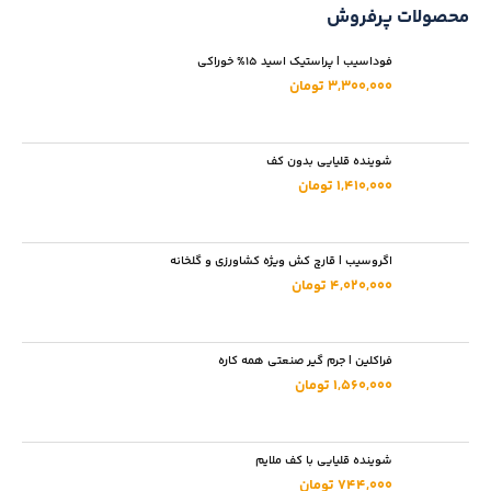
محصولات پرفروش
فوداسیب | پراستیک اسید 15% خوراکی
3,300,000 تومان
شوینده قلیایی بدون کف
1,410,000 تومان
اگروسیب | قارچ کش ویژه کشاورزی و گلخانه
4,020,000 تومان
فراکلین | جرم گیر صنعتی همه کاره
1,560,000 تومان
شوینده قلیایی با کف ملایم
744,000 تومان