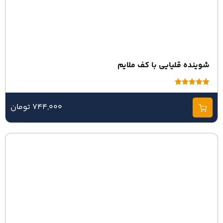
شوینده قلیایی با کف ملایم
امتیاز
5.00
از 5
744,000 تومان