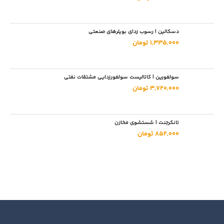
دسکالین | رسوب زدای بویلرهای صنعتی
1,335,000 تومان
سولفورین | کاتالیست سولفورزدایی مشتقات نفتی
3,720,000 تومان
تانکرجنت | شستشوی مخازن
852,000 تومان