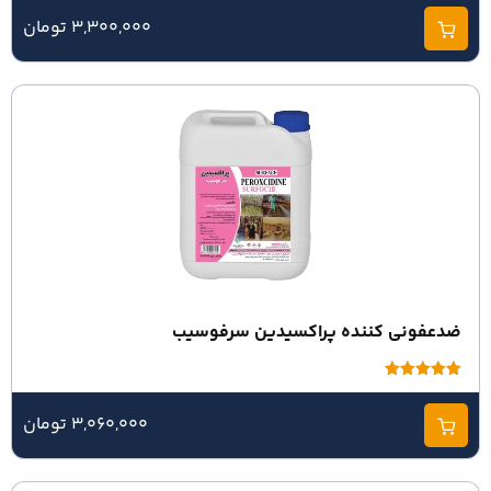
از 5
3,300,000 تومان
ضدعفونی کننده پراکسیدین سرفوسیب
امتیاز
5.00
از 5
3,060,000 تومان