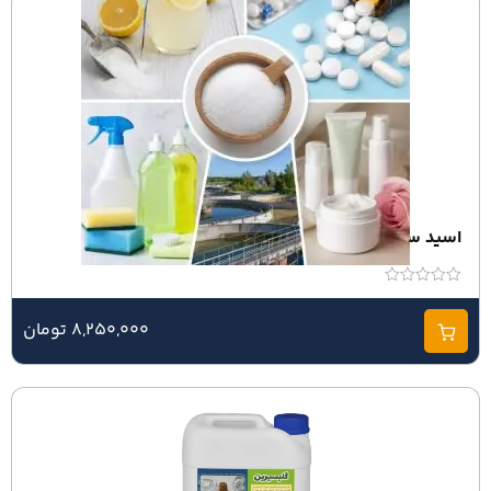
اسید سیتریک
امتیاز
0
از
8,250,000 تومان
5