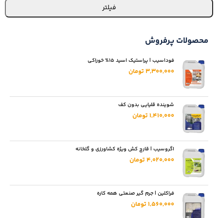
فیلتر
محصولات پرفروش
فوداسیب | پراستیک اسید 15% خوراکی
3,300,000 تومان
شوینده قلیایی بدون کف
1,410,000 تومان
اگروسیب | قارچ کش ویژه کشاورزی و گلخانه
4,020,000 تومان
فراکلین | جرم گیر صنعتی همه کاره
1,560,000 تومان