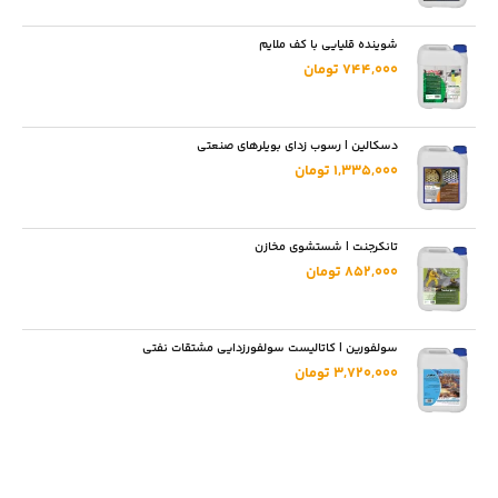
شوینده قلیایی با کف ملایم
744,000 تومان
دسکالین | رسوب زدای بویلرهای صنعتی
1,335,000 تومان
تانکرجنت | شستشوی مخازن
852,000 تومان
سولفورین | کاتالیست سولفورزدایی مشتقات نفتی
3,720,000 تومان