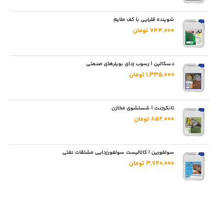
شوینده قلیایی با کف ملایم
744,000 تومان
دسکالین | رسوب زدای بویلرهای صنعتی
1,335,000 تومان
تانکرجنت | شستشوی مخازن
852,000 تومان
سولفورین | کاتالیست سولفورزدایی مشتقات نفتی
3,720,000 تومان