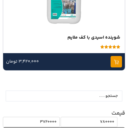
شوینده اسیدی با کف ملایم
امتیاز
5.00
از 5
3,420,000 تومان
قیمت