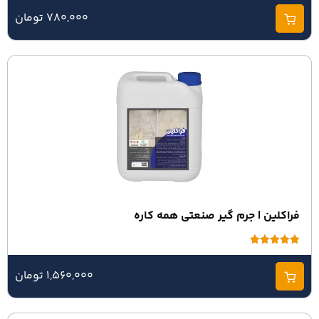
از 5
780,000 تومان
فراکلین | جرم گیر صنعتی همه کاره
امتیاز
5.00
از 5
1,560,000 تومان