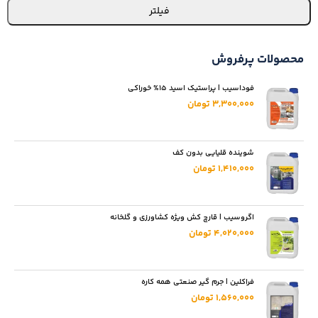
فیلتر
محصولات پرفروش
فوداسیب | پراستیک اسید 15% خوراکی
3,300,000 تومان
شوینده قلیایی بدون کف
1,410,000 تومان
اگروسیب | قارچ کش ویژه کشاورزی و گلخانه
4,020,000 تومان
فراکلین | جرم گیر صنعتی همه کاره
1,560,000 تومان