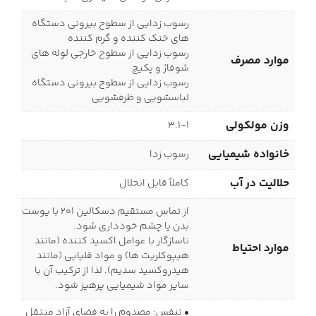
رسوب زدایی از سطوح بیرونی دستگاه
های خنک کننده و گرم کننده
رسوب زدایی از سطوح خارجی لوله های
موارد مصرف
شوفاژ و پکیج
رسوب زدایی از سطوح بیرونی دستگاه
لباسشویی و ظرفشویی
وزن مولکولی
3.1-1
خانواده شیمیایی
رسوب زدا
حلالیت در آب
کاملاً قابل انحلال
از تماس مستقیم دسکالین 201 با پوست
بدن یا چشم خودداری شود.
ناسازگار با عوامل اکسید کننده (مانند
موارد احتیاط
هیپوکلریت ها) و مواد قلیایی (مانند
هیدروکسید سدیم). لذا از ترکیب آن با
سایر مواد شیمیایی پرهیز شود.
• تنفس: مصدوم را به فضای آزاد منتقل