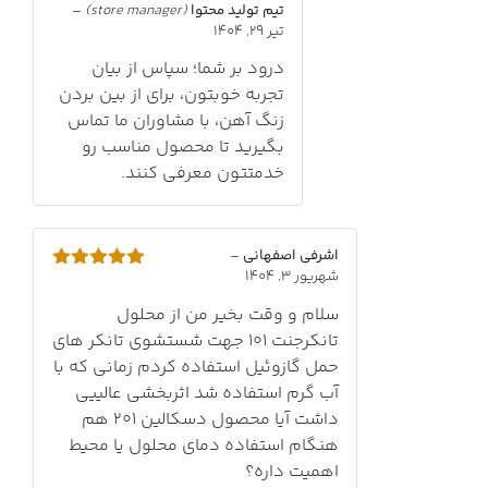
تیم تولید محتوا
(store manager)
–
تیر 29, 1404
درود بر شما؛ سپاس از بیان
تجربه خوبتون، برای از بین بردن
زنگ آهن، با مشاوران ما تماس
بگیرید تا محصول مناسب رو
خدمتتون معرفی کنند.
اشرفی اصفهانی
–
شهریور 3, 1404
امتیاز
5
از
5
سلام و وقت بخیر من از محلول
تانکرجنت 101 جهت شستشوی تانکر های
حمل گازوئیل استفاده کردم زمانی که با
آب گرم استفاده شد اثربخشی عالییی
داشت آیا محصول دسکالین 201 هم
هنگام استفاده دمای محلول یا محیط
اهمیت داره؟