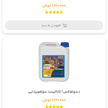
1,620,000 تومان
امتیاز
5.00
از 5
افزودن به سبد
دسولفاکس | کاتالیست سولفورزدایی
1,620,000 تومان