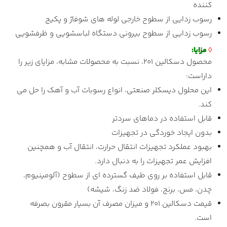
کننده
رسوب زدایی از سطوح خارجی لوله های شوفاژ و پکیج
رسوب زدایی از سطوح بیرونی دستگاه لباسشویی و ظرفشویی
◊
مزایا:
محصول دسکالین 201، نسبت به محصولات مشابه، مزایای زیر را
داراست:
این محلول دیسکلر صنعتی، انواع رسوبات آب و آهک را حل می
کند.
قابل استفاده در دماهای سردتر
بدون ایجاد خوردگی در تجهیزات
بهبود عملکرد تجهیزات انتقال حرارت، انتقال آب و همچنین
افزایش عمر تجهیزات را به دنبال دارد.
قابل استفاده بر روی طیف گسترده ای از سطوح (آلومینیوم،
چدن، مس، برنج، فولاد ضد زنگ، شیشه)
قیمت دسکالین 201 و میزان مصرف آن بسیار مقرون بصرفه
است.