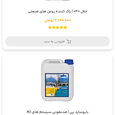
حلال 040 | پاک کننده روغن های صنعتی
2,760,000 تومان
امتیاز
5.00
از 5
افزودن به سبد
بایوساید پی | ضدعفونی سیستم های RO