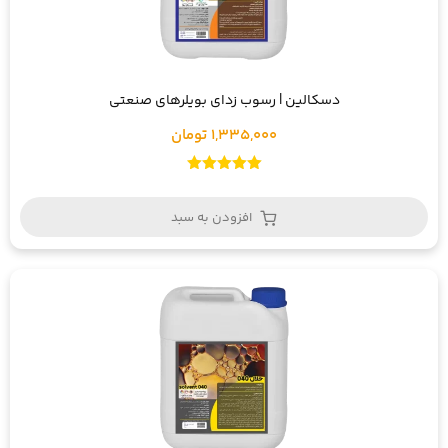
دسکالین | رسوب زدای بویلرهای صنعتی
1,335,000 تومان
امتیاز
5.00
از 5
افزودن به سبد