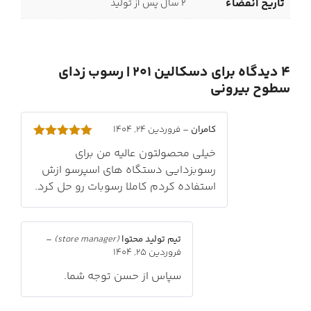
تاریخ انقضاء
2 سال پس از تولید
4 دیدگاه برای
دسکالین 201 | رسوب زدای
سطوح بیرونی
کامران
–
فروردین 24, 1404
امتیاز
5
از
خیلی محصولتون عالیه من برای
5
رسوبزدایی دستگاه های اسپرسو ازش
استفاده کردم کاملا رسوبات رو حل کرد.
تیم تولید محتوا
(store manager)
–
فروردین 25, 1404
سپاس از حسن توجه شما.