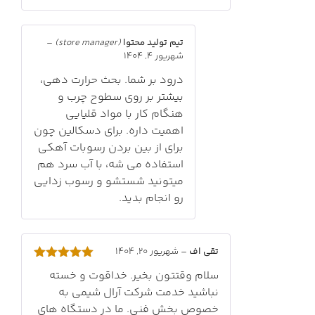
تیم تولید محتوا
(store manager)
–
شهریور 4, 1404
درود بر شما. بحث حرارت دهی،
بیشتر بر روی سطوح چرب و
هنگام کار با مواد قلیایی
اهمیت داره. برای دسکالین چون
برای از بین بردن رسوبات آهکی
استفاده می شه، با آب سرد هم
میتونید شستشو و رسوب زدایی
رو انجام بدید.
تقی اف
–
شهریور 20, 1404
امتیاز
5
از
سلام وقتتون بخیر. خداقوت و خسته
5
نباشید خدمت شرکت آرال شیمی به
خصوص بخش فنی. ما در دستگاه های