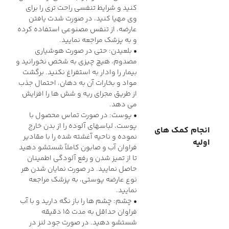
کنید و شرایط تنفسی راحت تری را برای
وی مهیا کنید، در صورت شدت یافتن
عارضه، از تنفس مصنوعی استفاده کرده
و به پزشک مراجعه نمایید.
• بلعیدن: حتی در صورت هوشیاری
مصدوم، هیچ چیزی به شخص نخورانید و
بیمار را وادار به استفراغ نکنید. برگشت
مواد و بخارات آن به دهان، احتمال جذب
از طریق مجرای ریه و شش ها را افزایش
می دهد.
• پوست: در صورت تماس محصول با
پوست، لباسهای آلوده را از بدن خارج
انجام کمک های
نموده و ناحیه آغشته شده را با مقادیر
اولیه
فراوان آب و صابون کاملاً شستشو دهید
تا از تمیز شدن و رفع آلودگی اطمینان
حاصل نمایید. در صورت نمایان شدن هر
نوع عارضه پوستی، به پزشک مراجعه
نمایید.
• چشم: چشم ها را باز نگه دارید و با آب
فراوان حداقل به مدت 15 دقیقه
شستشو دهید. در صورت جود لنز در