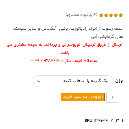
(
4
بازخورد مشتری)
4
امتیازدهی
5.00
از 5
حذف رسوب از انواع رادیاتورها، پکیج، آبگرمکن و سایر سیستم
در
امتیازدهی
های گرمایشی آبی
مشتری
ارسال از طریق ترمینال اتوبوسرانی و پرداخت به عهده مشتری می
باشد.
استعلام قیمت تناژ
⇐ ۰۹۱۲۰۳۸۷۶۱۷ ⇒
وزن
افزودن به سبد خرید
SKU
139609-2-3-1