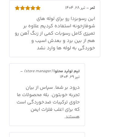
ثمر
–
تیر 28, 1404
امتیاز
5
از
این رسوبزدا رو برای لوله های
5
شوفازخونه استفاده کردیم علاوه بر
تمیزی کامل رسوبات کمی از زنگ آهن رو
هم از بین برد و بعدش اسیب و
خوردگی به لوله ها وارد نشد
تیم تولید محتوا
(store manager)
–
تیر 29, 1404
درود بر شما. سپاس از بیان
تجربه خوبتون. بله محصولات ما
حاوی ترکیبات ضدخوردگی است
که برای اغلب فلزات ایمن
هستند.