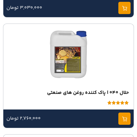
از 5
3,030,000 تومان
حلال 040 | پاک کننده روغن های صنعتی
امتیاز
5.00
از 5
2,760,000 تومان