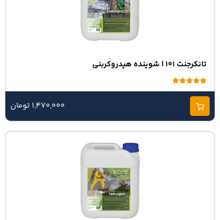
تانکرجنت 101 | شوینده هیدروکربنی
امتیاز
5.00
از 5
1,470,000 تومان