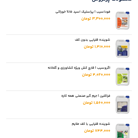
فوداسیب | پراستیک اسید 15% خوراکی
3,300,000 تومان
شوینده قلیایی بدون کف
1,410,000 تومان
اگروسیب | قارچ کش ویژه کشاورزی و گلخانه
4,020,000 تومان
فراکلین | جرم گیر صنعتی همه کاره
1,560,000 تومان
شوینده قلیایی با کف ملایم
744,000 تومان