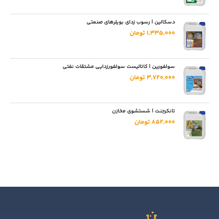
دسکالین | رسوب زدای بویلرهای صنعتی
1,335,000 تومان
سولفورین | کاتالیست سولفورزدایی مشتقات نفتی
3,720,000 تومان
تانکرجنت | شستشوی مخازن
852,000 تومان