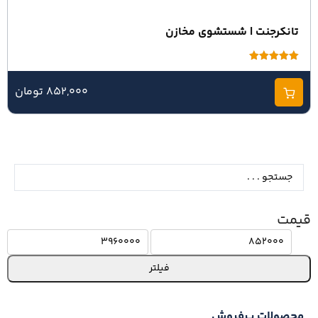
تانکرجنت | شستشوی مخازن
امتیاز
5.00
از 5
852,000 تومان
قیمت
فیلتر
محصولات پرفروش