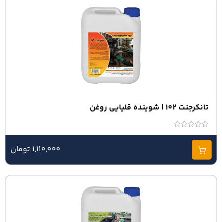
تانکرجنت 102 | شوینده قلیایی روغن
امتیاز
0
از
1,110,000 تومان
5