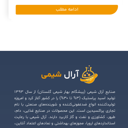
ادامه مطلب
صنایع آرال شیمی (پیشگام بهار شیمی گلستان) از سال ۱۳۹۳
تولید اسید پراستیک (۳% تا ۳۰%) را در کشور آغاز کرد و امروزه
تولیدکننده انواع ضدعفونی‌کننده و شوینده‌های صنعتی با نام
تجاری پراکسیدین است. این محصولات در صنایع غذایی، دام،
طیور، کشاورزی و نفت و گاز کاربرد دارند. آرال شیمی با رعایت
استانداردهای اروپا، مجوزهای بهداشتی و نمادهای اعتماد آنلاین،