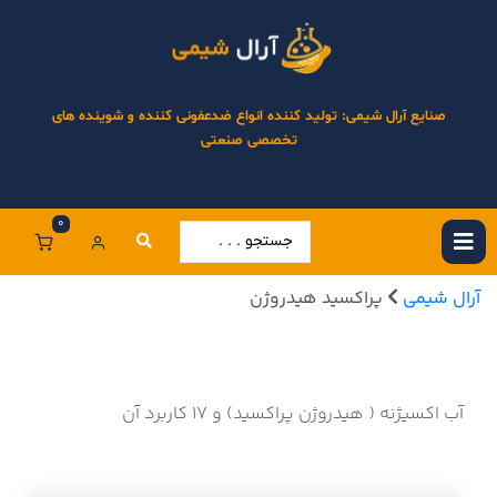
صنایع آرال شیمی: تولید کننده انواع ضدعفونی کننده و شوینده های
تخصصی صنعتی
0
آرال شیمی
پراکسید هیدروژن
آب اکسیژنه ( هیدروژن پراکسید) و 17 کاربرد آن