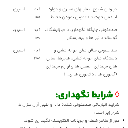
در زمان شیوع بیماریهای مسری و موارد
1 به
اسپری
اپیدمی جهت ضدعفونی نمودن محیط
100
ضدعفونی جایگاه نگهداری دام، زایشگاه،
1 به
اسپری
گوساله دانی ها و بیمارستان
100
ضد عفونی سالن های جوجه کشی و
1 به
اسپری
دستگاه های جوجه کشی، هچرها، سالن
200
های مرغداری ، قفس ها و لوازم مرغداری
(آبخوری ها ، دانخوری ها و... )
◊
شرایط نگهداری:
شرایط انبارمانی ضدعفونی کننده دام و طیور آرال بنزال به
شرح زیر است:
دور از منابع شعله و جریانات الکتریسته نگهداری شود.