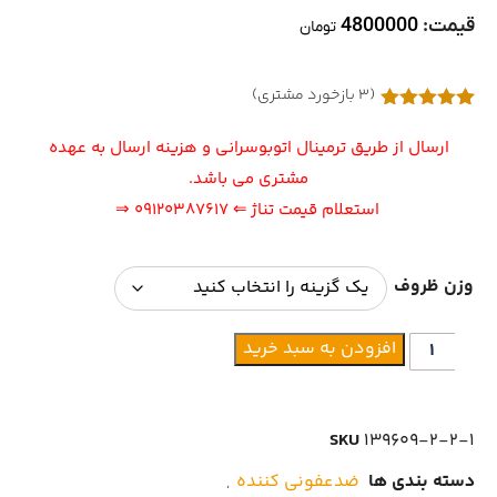
قیمت:
4800000
تومان
(
3
بازخورد مشتری)
1
امتیازدهی
5.00
از 5
ارسال از طریق ترمینال اتوبوسرانی و هزینه ارسال به عهده
در
امتیازدهی
مشتری می باشد.
مشتری
استعلام قیمت تناژ
⇐ 09120387617 ⇒
وزن ظروف
افزودن به سبد خرید
SKU
139609-2-2-1
دسته بندی ها
ضدعفونی کننده
,