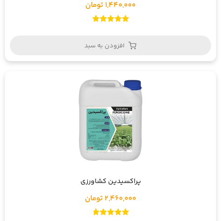
1,440,000 تومان
امتیاز
5.00
از 5
افزودن به سبد
پراکسیدین کشاورزی
2,460,000 تومان