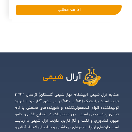
ادامه مطلب
صنایع آرال شیمی (پیشگام بهار شیمی گلستان) از سال ۱۳۹۳
تولید اسید پراستیک (۳% تا ۳۰%) را در کشور آغاز کرد و امروزه
تولیدکننده انواع ضدعفونی‌کننده و شوینده‌های صنعتی با نام
تجاری پراکسیدین است. این محصولات در صنایع غذایی، دام،
طیور، کشاورزی و نفت و گاز کاربرد دارند. آرال شیمی با رعایت
استانداردهای اروپا، مجوزهای بهداشتی و نمادهای اعتماد آنلاین،