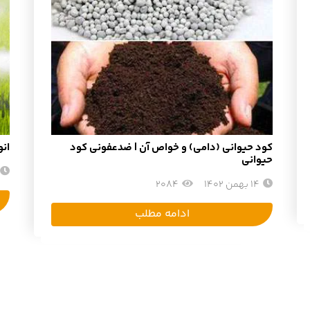
کود حیوانی (دامی) و خواص آن | ضدعفونی کود
ان
حیوانی
14 بهمن 1402
2084
ادامه مطلب