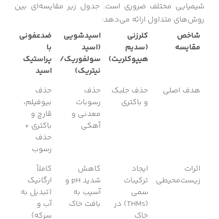
شیمیایی مختلف ضروری است. جدول زیر مقایسه‌ای بین
روش‌های متداول ارائه می‌دهد:
شاخص
کلرزنی
اسیدشویی
ضدعفونی
مقایسه
(سدیم
(اسید
با
هیپوکلریت)
سولفوریک/
پراستیک
نیتریک)
اسید
هدف اصلی
حذف جلبک
حذف
حذف
و باکتری
رسوبات
بیوفیلم،
معدنی و
قارچ و
آهکی
باکتری +
حذف
رسوب
اثرات
ایجاد
کاهش
کاملاً
زیست‌محیطی
ترکیبات
شدید pH و
ارگانیک
سمی
آسیب به
(تبدیل به
(THMs) در
بافت خاک
آب و
خاک
سرکه)