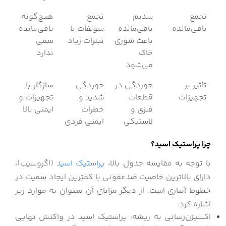
تجمع
سدیم
تجمع
هیچ‌گونه
باقی‌مانده
باقی‌مانده
سولفات یا
باقی‌مانده
باعث شوری
نیترات زیاد
سمی
خاک
ندارد
می‌شود
تأثیر بر
خوردگی در
خوردگی
سازگار با
تجهیزات
قطعات
شدید و
تجهیزات و
فلزی و
خطرات
ایمنی بالا
لاستیکی
ایمنی فردی
چرا پراستیک اسید؟
با توجه به مقایسه جدول بالا،
پراستیک اسید
(اگروسیب)،
دارای بالاترین خاصیت ضدعفونی با کمترین ایجاد سمیت در
خطوط آبیاری است. از دیگر مزایای آن میتوان به موارد زیر
اشاره کرد:
اکسیژن‌رسانی به ریشه: پراستیک اسید در واکنش نهایی