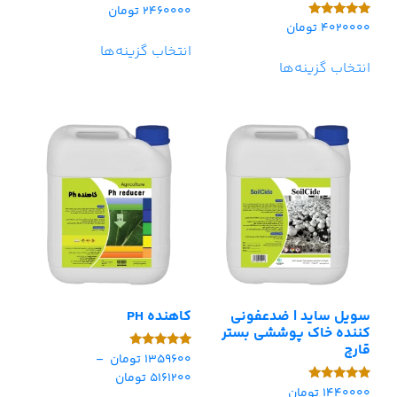
2460000
تومان
امتیاز
4.75
4020000
تومان
امتیاز
از 5
5.00
انتخاب گزینه‌ها
از 5
انتخاب گزینه‌ها
سویل ساید | ضدعفونی
کاهنده PH
کننده خاک پوششی بستر
قارچ
1359600
تومان
–
امتیاز
5.00
5161200
تومان
از 5
1440000
تومان
امتیاز