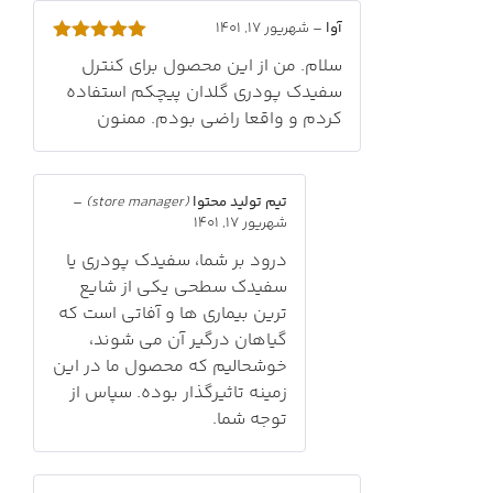
آوا
–
شهریور 17, 1401
امتیاز
5
از
سلام. من از این محصول برای کنترل
5
سفیدک پودری گلدان پیچکم استفاده
کردم و واقعا راضی بودم. ممنون
تیم تولید محتوا
(store manager)
–
شهریور 17, 1401
درود بر شما، سفیدک پودری یا
سفیدک سطحی یکی از شایع
ترین بیماری ها و آفاتی است که
گیاهان درگیر آن می شوند،
خوشحالیم که محصول ما در این
زمینه تاثیرگذار بوده. سپاس از
توجه شما.