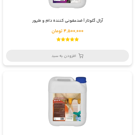
آرال گلوتار | ضدعفونی کننده دام و طیور
4,500,000 تومان
امتیاز
5.00
از 5
افزودن به سبد