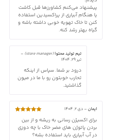
دیدم.
پیشنهاد می‌کنم کشاورزها قبل کاشت
یا هنگام آبیاری از پراکسیدین استفاده
کنن تا خاک تهویه خوبی داشته باشه و
گیاه بهتر رشد کنه.
تیم تولید محتوا
(store manager)
–
تیر 29, 1404
درود بر شما. سپاس از اینکه
تحارب خوبتون رو با ما در میون
گذاشتید.
ایمان
–
دی 2, 1404
امتیاز
5
از
برای اکسیژن رسانی به ریشه و از بین
5
بردن پاتوژن های مضر خاک با چه دوزی
در آب آبیاری باید استفاده بشه؟