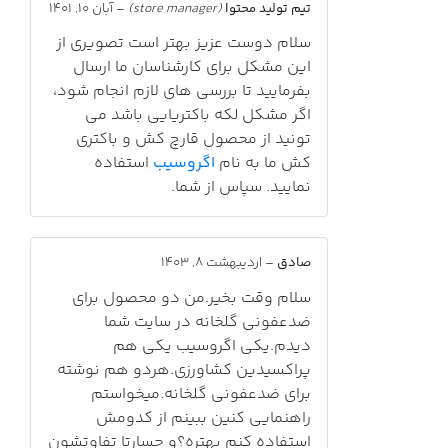
تیم تولید محتوا
(store manager)
–
آبان 10, 1401
سلام دوست عزیز بهتر است تصویری از
این مشکل برای کارشناسان ما ارسال
بفرمایید تا بررسی های لازم انجام شود،
اگر مشکل لکه باکتریایی باشد می
تونید از محصول قارچ کش و باکتری
کش ما به نام
اگروسیب
استفاده
نمایید. سپاس از شما.
صادق
–
اردیبهشت 8, 1403
سلام وقت بخیر.من دو محصول برای
ضدعفونی گلخانه در سایت شما
دیدم.یکی اگروسیب یکی هم
پراکسیدین کشاورزی.هردو هم نوشته
برای ضدعفونی گلخانه.میخواستم
راهنمایی کنین ببینم از کدومش
استفاده کنم بهتره؟و جسارتا تفاوتشون