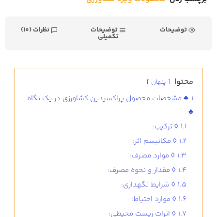
توضیحات
توضیحات
نظرات (10)
تکمیلی
محتوا
پنهان
1
♣ مشخصات محصول پراکسیدین کشاورزی در یک نگاه
♣
1.1
◊ ترکیب:
1.2
◊ مکانیسم اثر:
1.3
◊ موارد مصرف:
1.4
◊ مقدار و نحوه مصرف:
1.5
◊ شرایط نگهداری:
1.6
◊ موارد احتیاط:
1.7
◊ اثرات زیست محیطی: