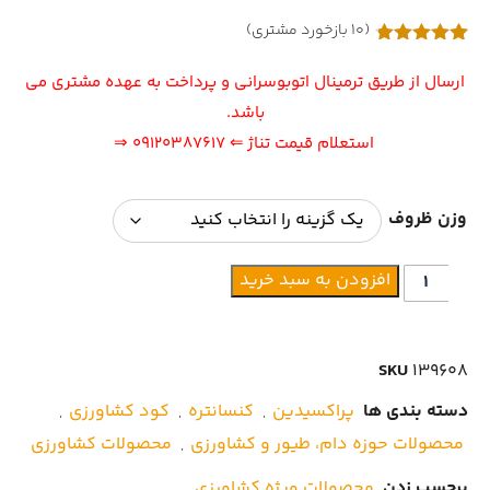
(
10
بازخورد مشتری)
4
امتیازدهی
4.75
از 5
ارسال از طریق ترمینال اتوبوسرانی و پرداخت به عهده مشتری می
در
امتیازدهی
باشد.
مشتری
استعلام قیمت تناژ
⇐ ۰۹۱۲۰۳۸۷۶۱۷ ⇒
وزن ظروف
افزودن به سبد خرید
SKU
139608
دسته بندی ها
پراکسیدین
,
کنسانتره
,
کود کشاورزی
,
محصولات حوزه دام، طیور و کشاورزی
,
محصولات کشاورزی
برچسب زدن
محصولات ویژه کشاورزی