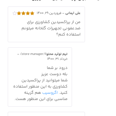
علی ایمانی
–
فروردین 29, 1400
امتیاز
4
من از پراکسیدین کشاورزی برای
از 5
ضدعفونی تجهیزات گلخانه میتونم
استفاده کنم؟
تیم تولید محتوا
(store manager)
–
خرداد 31, 1400
درود بر شما
بله دوست عزیز
شما میتوانید از پراکسیدین
کشاورزی به این منظور استفاده
کنید.
اگروسیب
هم گزینه
مناسبی برای این منظور هست.