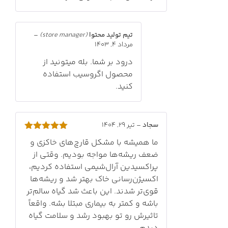
تیم تولید محتوا
(store manager)
–
مرداد 4, 1403
درود بر شما. بله میتونید از
محصول اگروسیب استفاده
کنید.
سجاد
–
تیر 29, 1404
امتیاز
5
از
ما همیشه با مشکل قارچ‌های خاکزی و
5
ضعف ریشه‌ها مواجه بودیم. وقتی از
پراکسیدین آرال‌شیمی استفاده کردیم،
اکسیژن‌رسانی خاک بهتر شد و ریشه‌ها
قوی‌تر شدند. این باعث شد گیاه سالم‌تر
باشه و کمتر به بیماری مبتلا بشه. واقعاً
تاثیرش رو تو بهبود رشد و سلامت گیاه