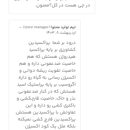
در چی هست در کل؟ممنون.
تیم تولید محتوا
(store manager)
–
اردیبهشت 8, 1403
درود بر شما. پراکسیدین
کشاورزی بر پایه پراکسید
هیدروژن هستش که هم
خاصیت ضدعفونی داره و هم
خاصیت تقویت ریشه دوانی و
اکسیژن رسانی به گیاه رو داره.
اگروسیب بر پایه پراستیک اسید
هستش که در کنار ضدعفونی
بذر و خاک، خاصیت قارچکشی و
باکتری کشی رو داره و این
تفاوتش با پراکسیدین هستش.
پراکسیدین قارچ کشی نمیکنه
بلکه مثل یک کود اکسیژن