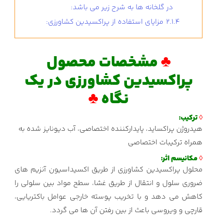
در گلخانه ها به شرح زیر می باشد:
2.1.4
مزایای استفاده از پراکسیدین کشاورزی:
♣
مشخصات محصول
پراکسیدین کشاورزی در یک
نگاه
♣
◊
ترکیب:
هیدروژن پراکساید، پایدارکننده اختصاصی، آب دیونایز شده به
همراه ترکیبات اختصاصی
◊
مکانیسم اثر:
محلول پراکسیدین کشاورزی از طریق اکسیداسیون آنزیم های
ضروری سلول و انتقال از طریق غشا، سطح مواد بین سلولی را
کاهش می دهد و با تخریب پوسته خارجی عوامل باکتریایی،
قارچی و ویروسی باعث از بین رفتن آن ها می گردد.