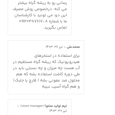
رسانی رو به ریشه گیاه بیشتر
می کنه. درخصوص روش مصرف
این دو، می تونید با کارشناسان
ما با شماره 8-09120387617
تماس بگیرید.
محمدعلی
–
تیر 28, 1403
برای استفاده در استخرهای
هیدروپونیک که ریشه گیاه مستقیم در
آب هست چه میزان و چه نسبتی باید در
طی دوره کاشت استفاده بشه که هم
محلول ضد عفونی بشه ( قارچ یا جلبک)
و هم گیاه آسیب نبینه
تیم تولید محتوا
(store manager)
–
تیر 30, 1403