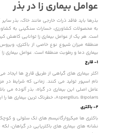
عوامل بیماری زا در بذر
بذرها باید فاقد ذرات خارجی مانند خاک، بذر سایر 
به محصولات کشاورزی، خسارات سنگینی به کشاورز و
است. هر یک از عوامل بیماری زا توانایی کاهش کی
منطقه میزان شیوع نوع خاصی از باکتری، ویروس یا
بیماری دما و رطوبت منطقه است. عوامل بیماری زا
1- قارچ
اکثر بیماری های گیاهی از طریق قارچ ها ایجاد م
نام اسپور تولید می کنند. زمانی که شرایط در م
Aspergillus، Bipolaris، خطرناک ترین بیماری ها را ایجاد می کنند.
2- باکتری
باکتری ها میکروارگانیسم های تک سلولی و کوچک م
نشانه های بیماری های باکتریایی در گیاهان، لکه 