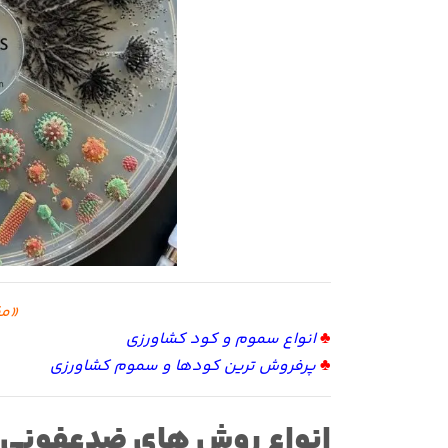
«مق
♣
انواع سموم و کود کشاورزی
♣
پرفروش ترین کودها و سموم کشاورزی
انواع
روش های ضدعفونی ب