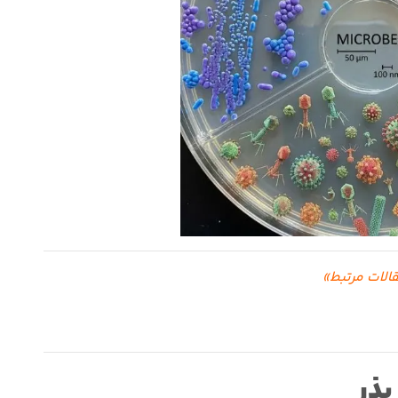
الات مرتبط»
ذر