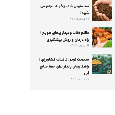
ضدعفونی خاک چگونه انجام می
شود؟
20 اسفند 1404
علائم آفات و بیماری‌های هویج |
راه درمان و روش پیشگیری
11 اسفند 1404
مدیریت نوین فاضلاب کشاورزی |
راهکارهای پایدار برای حفظ منابع
آبی
20 بهمن 1404