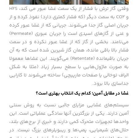
وقتی گاز ترش با فشار از یک سمت غشا عبور می کند، H2S
و CO2 به سمت دیگر (که فشار کمتری دارد) نفوذ کرده و از
جریان اصلی گاز جدا می‌شوند. جریانی که از غشا عبور کرده
و غنی از گازهای اسیدی است را جریان عبوری (Permeate)
می‌نامند. بخشی از گاز که از غشا عبور نکرده و در سمت
فشار بالا باقی مانده، همان گاز شیرین شده است که به آن
جریان باقیمانده (Retentate) می‌گویند. این غشاها معمولا
به صورت ماژول‌هایی با سطح بسیار زیاد (مثلا به شکل
الیاف توخالی یا صفحات مارپیچی) ساخته می‌شوند تا کارایی
جداسازی بالا برود.
غشا در مقابل آمین؛ کدام یک انتخاب بهتری است؟
سیستم‌های غشایی مزایای جالبی نسبت به روش سنتی
آمین دارند. یکی از بزرگترین آنها سادگی عملیاتی است. این
واحدها تجهیزات متحرک کمی دارند و خبری از برج‌های بلند،
حلال‌های شیمیایی، پمپ‌ها و ریبویلرهای بزرگ نیست. در