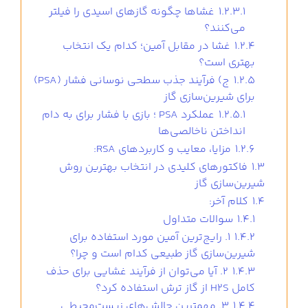
1.2.3.1
غشاها چگونه گازهای اسیدی را فیلتر
می‌کنند؟
1.2.4
غشا در مقابل آمین؛ کدام یک انتخاب
بهتری است؟
1.2.5
ج) فرآیند جذب سطحی نوسانی فشار (PSA)
برای شیرین‌سازی گاز
1.2.5.1
عملکرد PSA ؛ بازی با فشار برای به دام
انداختن ناخالصی‌ها
1.2.6
مزایا، معایب و کاربردهای RSA:
1.3
فاکتورهای کلیدی در انتخاب بهترین روش
شیرین‌سازی گاز
1.4
کلام آخر:
1.4.1
سوالات متداول
1.4.2
1. رایج‌ترین آمین مورد استفاده برای
شیرین‌سازی گاز طبیعی کدام است و چرا؟
1.4.3
2. آیا می‌توان از فرآیند غشایی برای حذف
کامل H2S از گاز ترش استفاده کرد؟
1.4.4
3. مهمترین چالش‌های زیست‌محیطی