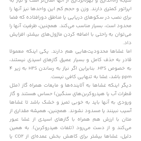
نتیجه راه‌اندازی و بهره‌برداری از آنها آسان‌تر است و نیاز به
اپراتور کمتری دارند. وزن و حجم کم این واحدها نیز آنها را
برای نصب در سکوهای دریایی یا مناطق دورافتاده که فضا
محدود است، بسیار مناسب می‌کند. همچنین، ظرفیت آنها را
می‌توان به راحتی با اضافه کردن ماژول‌های بیشتر، افزایش
داد.
اما غشاها محدودیت‌هایی هم دارند. یکی اینکه معمولا
قادر به حذف کامل و بسیار عمیق گازهای اسیدی نیستند،
به خصوص H2S. بنابراین اگر نیاز به رساندن H2S به زیر 4
ppm باشد، غشا به تنهایی کافی نیست.
دیگر اینکه غشاها به آلاینده‌ها و مایعات همراه گاز (مثل
قطرات آب یا هیدروکربن‌های سنگین) حساس هستند و گاز
ورودی به آنها باید به خوبی تمیز و خشک باشد تا غشاها
آسیب نبینند یا مسدود نشوند. همچنین، همیشه مقداری از
متان با ارزش هم همراه با گازهای اسیدی از غشا عبور
می‌کند و از دست می‌رود (تلفات هیدروکربن). به همین
دلیل، غشاها بیشتر برای کاهش بخش عمده‌ای از CO2 یا