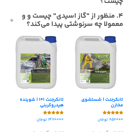
چیست؟
4. منظور از "گاز اسیدی" چیست و و
معمولا چه سرنوشتی پیدا می‌کند؟
تانکرجنت | شستشوی
تانکرجنت 101 | شوینده
مخازن
هیدروکربنی
852000
تومان
1470000
تومان
امتیاز
امتیاز
5.00
5.00
از 5
از 5