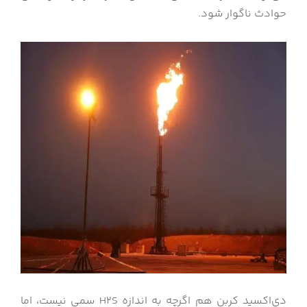
حوادث ناگوار شود.
دی‌اکسید کربن هم اگرچه به اندازه H2S سمی نیست، اما