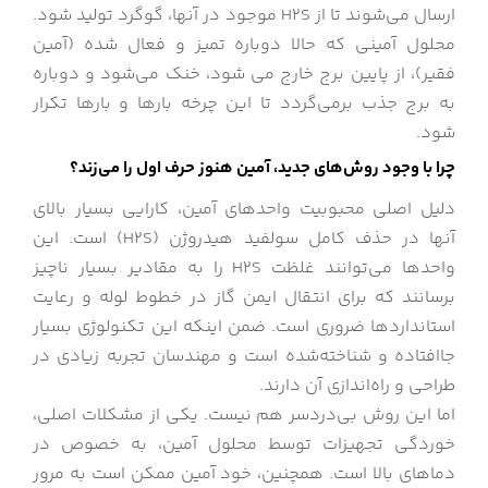
ارسال می‌شوند تا از H2S موجود در آنها، گوگرد تولید شود.
محلول آمینی که حالا دوباره تمیز و فعال شده (آمین
فقیر)، از پایین برج خارج می شود، خنک می‌شود و دوباره
به برج جذب برمی‌گردد تا این چرخه بارها و بارها تکرار
شود.
چرا با وجود روش‌های جدید، آمین هنوز حرف اول را می‌زند؟
دلیل اصلی محبوبیت واحدهای آمین، کارایی بسیار بالای
آنها در حذف کامل سولفید هیدروژن (H2S) است. این
واحدها می‌توانند غلظت H2S را به مقادیر بسیار ناچیز
برسانند که برای انتقال ایمن گاز در خطوط لوله و رعایت
استانداردها ضروری است. ضمن اینکه این تکنولوژی بسیار
جاافتاده و شناخته‌شده است و مهندسان تجربه زیادی در
طراحی و راه‌اندازی آن دارند.
اما این روش بی‌دردسر هم نیست. یکی از مشکلات اصلی،
خوردگی تجهیزات توسط محلول آمین، به خصوص در
دماهای بالا است. همچنین، خود آمین ممکن است به مرور