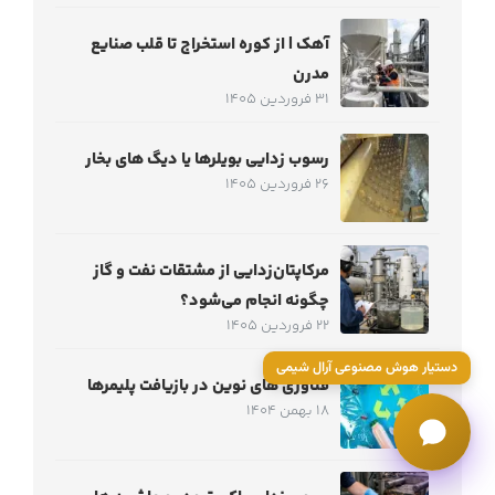
آهک | از کوره استخراج تا قلب صنایع
مدرن
31 فروردین 1405
رسوب زدایی بویلرها یا دیگ های بخار
26 فروردین 1405
مرکاپتان‌زدایی از مشتقات نفت و گاز
چگونه انجام می‌شود؟
22 فروردین 1405
دستیار هوش مصنوعی آرال شیمی
فناوری های نوین در بازیافت پلیمرها
18 بهمن 1404