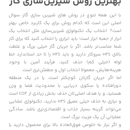
بهترین روش شیرین‌سازی گاز
با این همه تنوع در روش های شیرین سازی گاز، سوال
اصلی این است که کدام روش برای یک کاربرد خاص بهتر
است؟ انتخاب یک تکنولوژی شیرین‌سازی مثل انتخاب یک
ابزار از جعبه ابزار است؛ باید ابزاری را انتخاب کنید که برای کار
شما مناسب‌تر باشد. اگر با جریان گاز خیلی بزرگ و غلظت
بالای H2S سروکار دارید و باید H2S را تا حد استاندارد خط
لوله (خیلی کم) حذف کنید، فرآیند آمین با وجود
هزینه‌هایش، معمولا انتخاب اول و مطمئن‌تری است.
اما اگر جریان گازتان کوچکتر است، یا در یک منطقه
دورافتاده یا سکوی دریایی با محدودیت فضا و وزن
هستید، و یا هدف اصلی‌تان حذف بخش زیادی از CO2 است
و نیازی به حذف خیلی عمیق H2S ندارید، تکنولوژی غشایی
می‌تواند گزینه بسیار جذاب و اقتصادی‌تری باشد. سادگی
عملیاتی آن یک مزیت بزرگ است.
و اگر نیاز به خلوص فوق‌العاده بالا برای محصول دارید یا