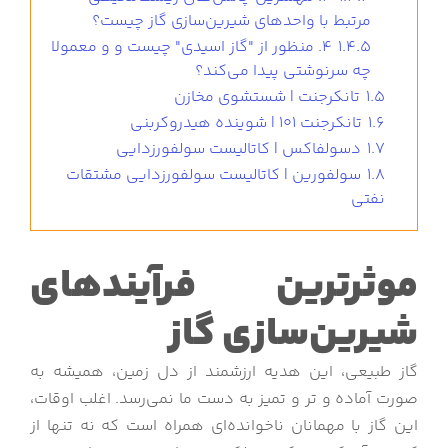
مرتبط با واحدهای شیرین‌سازی گاز چیست؟
1.4.5
4. منظور از "گاز اسیدی" چیست و و معمولا
چه سرنوشتی پیدا می‌کند؟
1.5
تانکرجنت | شستشوی مخازن
1.6
تانکرجنت 101 | شوینده هیدروکربنی
1.7
دسولفاکس | کاتالیست سولفورزدایی
1.8
سولفورین | کاتالیست سولفورزدایی مشتقات
نفتی
موثرترین فرآیندهای
شیرین‌سازی گاز
گاز طبیعی، این هدیه ارزشمند از دل زمین، همیشه به
صورت آماده و تر و تمیز به دست ما نمی‌رسد. اغلب اوقات،
این گاز با مهمانان ناخوانده‌ای همراه است که نه تنها از