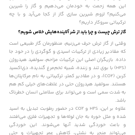
این همه زحمت به خودمان می‌دهیم و گاز را شیرین
می‌کنیم؟ لزوم شیرین سازی گاز از کجا می‌آید و با چه
ترکیباتی سروکار داریم؟
گاز ترش چیست و چرا باید از شر آلاینده‌هایش خلاص شویم؟
وقتی از گاز ترش حرف می‌زنیم، منظورمان گاز طبیعی است
که مقادیر زیادی از ترکیبات اسیدی و گوگردی را در خود جا
داده. بازیگران اصلی این ترکیبات مزاحم، سولفید هیدروژن
(H2S) با بوی تند و زننده، شبیه تخم‌مرغ گندیده، دی‌اکسید
کربن (CO2)، و در مقادیر کمتر، ترکیباتی به نام مرکاپتان‌ها
هستند. سولفید هیدروژن حتی در غلظت‌های خیلی کم هم
به شدت سمی است و می‌تواند برای سلامتی انسان خطرناک
باشد.
علاوه بر این، H2S و CO2 در حضور رطوبت تبدیل به اسید
شده و مثل خوره به جان لوله‌ها و تجهیزات فلزی می‌افتند
و باعث خوردگی شدید آنها می‌شوند. این خوردگی
می‌تواند منجر به نشتی، کاهش عمر تجهیزات و حتی