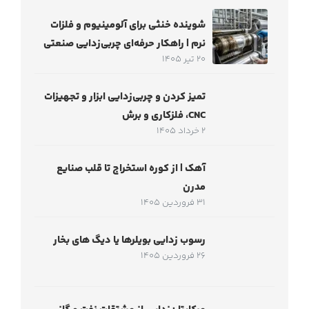
شوینده خنثی برای آلومینیوم و فلزات
نرم | راهکار حرفه‌ای چربی‌زدایی صنعتی
20 تیر 1405
تمیز کردن و چربی‌زدایی ابزار و تجهیزات
CNC، فلزکاری و برش
2 خرداد 1405
آهک | از کوره استخراج تا قلب صنایع
مدرن
31 فروردین 1405
رسوب زدایی بویلرها یا دیگ های بخار
26 فروردین 1405