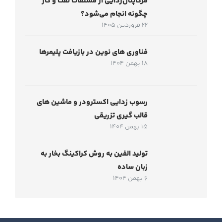
مرکاپتان‌زدایی از مشتقات نفت و گاز
چگونه انجام می‌شود؟
22 فروردین 1405
فناوری های نوین در بازیافت پلیمرها
18 بهمن 1404
رسوب زدایی اکسترودر و ماشین های
قالب گیری تزریقی
15 بهمن 1404
تولید الفین به روش کراکینگ بخار به
زبان ساده
6 بهمن 1404