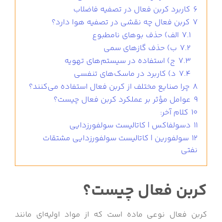
6
کاربرد کربن فعال در تصفیه فاضلاب
7
کربن فعال چه نقشی در تصفیه هوا دارد؟
7.1
الف) حذف بوهای نامطبوع
7.2
ب) حذف گازهای سمی
7.3
ج) استفاده در سیستم‌های تهویه
7.4
د) کاربرد در ماسک‌های تنفسی
8
چرا صنایع مختلف از کربن فعال استفاده می‌کنند؟
9
عوامل مؤثر بر عملکرد کربن فعال چیست؟
10
کلام آخر:
11
دسولفاکس | کاتالیست سولفورزدایی
12
سولفورین | کاتالیست سولفورزدایی مشتقات
نفتی
کربن فعال چیست؟
کربن فعال نوعی ماده است که از مواد اولیه‌ای مانند