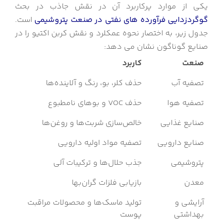
یکی از موارد پرکاربرد آن در نقش جاذب در بحث
گوگردزدایی فرآورده های نفتی در صنعت پتروشیمی
است.
جدول زیر، به اختصار نحوه عمکلرد و نقش کربن اکتیو را در
صنایع گوناگون نشان می دهد:
صنعت
کاربرد
تصفیه آب
حذف کلر، بو، رنگ و آلاینده‌ها
تصفیه هوا
حذف VOC و بوهای نامطبوع
صنایع غذایی
خالص‌سازی شربت‌ها و روغن‌ها
صنایع دارویی
تصفیه مواد اولیه دارویی
پتروشیمی
جذب حلال‌ها و ترکیبات آلی
معدن
بازیابی فلزات گران‌بها
آرایشی و
تولید ماسک‌ها و محصولات مراقبت
بهداشتی
پوست