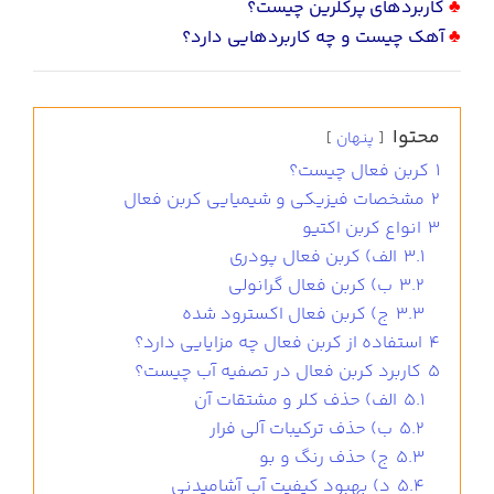
♣
كاربردهای
پركلرين
چيست
؟
♣
آهك
چيست
و
چه
كاربردهايي
دارد
؟
محتوا
پنهان
1
کربن فعال چیست؟
2
مشخصات فیزیکی و شیمیایی کربن فعال
3
انواع کربن اکتیو
3.1
الف) کربن فعال پودری
3.2
ب) کربن فعال گرانولی
3.3
ج) کربن فعال اکسترود شده
4
استفاده از کربن فعال چه مزایایی دارد؟
5
کاربرد کربن فعال در تصفیه آب چیست؟
5.1
الف) حذف کلر و مشتقات آن
5.2
ب) حذف ترکیبات آلی فرار
5.3
ج) حذف رنگ و بو
5.4
د) بهبود کیفیت آب آشامیدنی