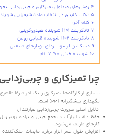
4
روش‌های متداول تمیزکاری و چربی‌زدایی تجهیزا
5
نکات کلیدی در انتخاب ماده شیمیایی شوینده د
6
کلام آخر:
7
تانکرجنت 101 | شوینده هیدروکربنی
8
تانکرجنت 102 | شوینده قلیایی روغن
9
دسکالین | رسوب زدای بویلرهای صنعتی
10
شوینده خنثی pH-7 Pro
چرا تمیزکاری و چربی‌زدایی تجهیزات C
بسیاری از کارگاه‌ها تمیزکاری را یک امر صرفا ظاهر
نگهداری پیشگیرانه (PM) است.
دلایل اصلی ضرورت چربی‌زدایی عبارتند از:
حفظ دقت ابزارآلات: تجمع چربی و براده روی ریل
کارهای ظریف می‌شود.
افزایش طول عمر ابزار برش: مایعات خنک‌کننده