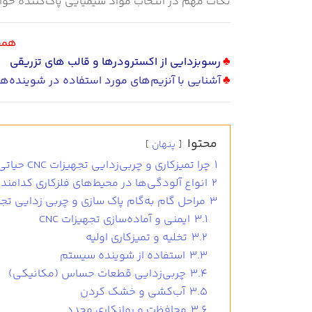
نکات مهم در انتخاب مواد شیمیایی پاک‌کننده خو
همچن
♣
رسوبزدایی از اکسترودرها و قالب های تزریقی
♣
آشنایی با آنزیم‌های مورد استفاده در شوینده‌ه
محتوا
پنهان
1
چرا تمیزکاری و چربی‌زدایی تجهیزات CNC حیاتی است؟
2
انواع آلودگی‌ها در محیط‌های فلزکاری کدامند؟
3
مراحل گام ‌به‌گام پاک ‌سازی و چربی ‌زدایی تجهیز
3.1
ایمنی و آماده‌سازی تجهیزات CNC
3.2
تخلیه و تمیزکاری اولیه
3.3
استفاده از شوینده سیستم
3.4
چربی‌زدایی قطعات حساس (مکانیکی)
3.5
آب‌کشی و خشک کردن
3.6
محافظت و روانکاری مجدد