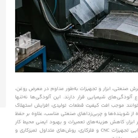
شین‌کاری CNC و فرآیندهای برش صنعتی، ابزار و تجهیزات به‌طور مداوم در معرض روغن،
 آلودگی‌های شیمیایی قرار دارند. این آلودگی‌ها نه‌تنها
توانند موجب افت کیفیت قطعات تولیدی، افزایش استهلاک
از شوینده‌ها و چربی‌زداهای صنعتی مناسب، علاوه بر حفظ
بزار، کاهش هزینه‌های تعمیرات و بهبود ایمنی محیط کار
می‌شود. در این مقاله به بررسی اهمیت چربی‌زدایی تجهیزات CNC و فلزکاری، روش‌های متداول تمیزکاری و