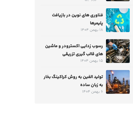
فناوری های نوین در بازیافت
پلیمرها
18 بهمن 1404
رسوب زدایی اکسترودر و ماشین
های قالب گیری تزریقی
15 بهمن 1404
تولید الفین به روش کراکینگ بخار
به زبان ساده
6 بهمن 1404