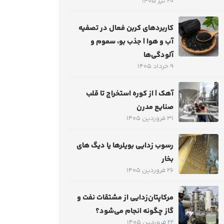
20 تیر 1405
کاربردهای کربن فعال در تصفیه
آب و هوا | جذب بو، سموم و
آلودگی‌ها
9 خرداد 1405
آهک | از کوره استخراج تا قلب
صنایع مدرن
31 فروردین 1405
رسوب زدایی بویلرها یا دیگ های
بخار
26 فروردین 1405
مرکاپتان‌زدایی از مشتقات نفت و
گاز چگونه انجام می‌شود؟
22 فروردین 1405