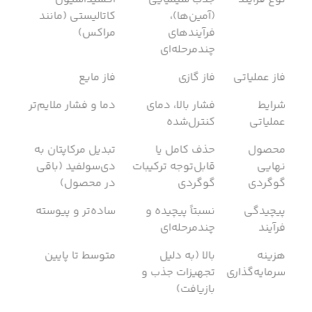
(آمین‌ها)،
کاتالیستی (مانند
فرآیندهای
مراکس)
چندمرحله‌ای
فاز عملیاتی
فاز گازی
فاز مایع
شرایط
فشار بالا، دمای
دما و فشار ملایم‌تر
عملیاتی
کنترل‌شده
محصول
حذف کامل یا
تبدیل مرکاپتان به
نهایی
قابل‌توجه ترکیبات
دی‌سولفید (باقی
گوگردی
گوگردی
در محصول)
پیچیدگی
نسبتاً پیچیده و
ساده‌تر و پیوسته
فرآیند
چندمرحله‌ای
هزینه
بالا (به دلیل
متوسط تا پایین
سرمایه‌گذاری
تجهیزات جذب و
بازیافت)