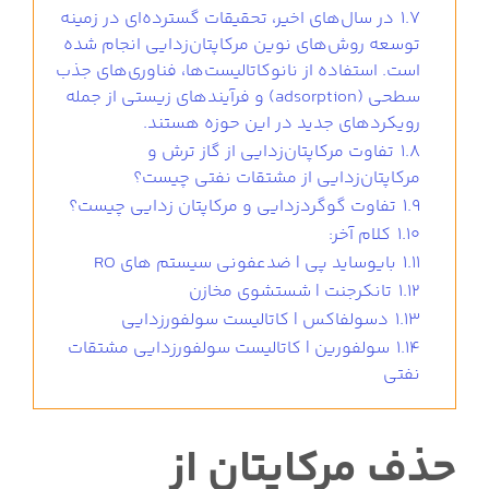
1.7
در سال‌های اخیر، تحقیقات گسترده‌ای در زمینه
توسعه روش‌های نوین مرکاپتان‌زدایی انجام شده
است. استفاده از نانوکاتالیست‌ها، فناوری‌های جذب
سطحی (adsorption) و فرآیندهای زیستی از جمله
رویکردهای جدید در این حوزه هستند.
1.8
تفاوت مرکاپتان‌زدایی از گاز ترش و
مرکاپتان‌زدایی از مشتقات نفتی چیست؟
1.9
تفاوت گوگردزدایی و مرکاپتان زدایی چیست؟
1.10
کلام آخر:
1.11
بایوساید پی | ضدعفونی سیستم های RO
1.12
تانکرجنت | شستشوی مخازن
1.13
دسولفاکس | کاتالیست سولفورزدایی
1.14
سولفورین | کاتالیست سولفورزدایی مشتقات
نفتی
حذف مرکاپتان از