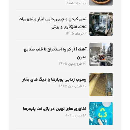
9 خرداد 1405
تمیز کردن و چربی‌زدایی ابزار و تجهیزات
CNC، فلزکاری و برش
2 خرداد 1405
آهک | از کوره استخراج تا قلب صنایع
مدرن
31 فروردین 1405
رسوب زدایی بویلرها یا دیگ های بخار
26 فروردین 1405
فناوری های نوین در بازیافت پلیمرها
18 بهمن 1404