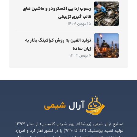
رسوب زدایی اکسترودر و ماشین های
قالب گیری تزریقی
15 بهمن 1404
تولید الفین به روش کراکینگ بخار به
زبان ساده
6 بهمن 1404
صنایع آرال شیمی (پیشگام بهار شیمی گلستان) از سال ۱۳۹۳
تولید اسید پراستیک (۳% تا ۳۰%) را در کشور آغاز کرد و امروزه