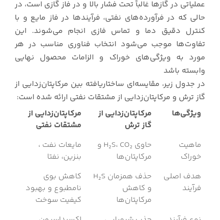
عملیاتی در گازها غالباً تحت فشار بالا و در فاز گازی است، در
حالی که در فرآورده‌های نفتی، فرآیندها در فاز مایع و با
کنترل دقیق دما و تماس فازی انجام می‌شوند. این
تفاوت‌ها موجب می‌شود انتخاب فناوری مناسب در هر
مورد به ویژگی‌های خوراک و الزامات محصول نهایی
وابسته باشد
در جدول زیر، مقایسه‌ای ساختاریافته بین مرکاپتان‌زدایی از
گاز ترش و مرکاپتان‌زدایی از مشتقات نفتی ارائه شده است:
ویژگی‌ها
مرکاپتان‌زدایی از
مرکاپتان‌زدایی از
گاز ترش
مشتقات نفتی
ماهیت
حاوی H₂S، CO₂ و
مایعات نفت ،
خوراک
مرکاپتان‌ها
بنزین، نفتا
هدف اصلی
حذف همزمان H₂S
کاهش بوی
فرآیند
و کاهش
نامطبوع و بهبود
مرکاپتان‌ها
کیفیت سوخت
نوع فرآیند
جذب شیمیایی
اکسیداسیون