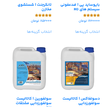
بایوساید پی | ضدعفونی
تانکرجنت | شستشوی
سیستم های RO
مخازن
1620000
تومان
852000
تومان
امتیاز
امتیاز
5.00
5.00
از 5
از 5
انتخاب گزینه‌ها
انتخاب گزینه‌ها
دسولفاکس | کاتالیست
سولفورین | کاتالیست
سولفورزدایی
سولفورزدایی مشتقات