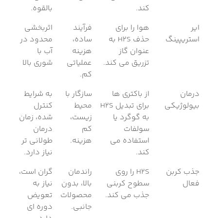
کند.
بالقوه.
ایر
هوا را برای
فرآیند
اثربخشی
استریپینگ
حذف H2S به
ساده،
محدود در
عنوان گاز
هزینه
آب با
تزریق می کند.
عملیاتی
شوری بالا
کم.
درمان
از باکتری ها
سازگار با
به شرایط
بیولوژیکی
برای تبدیل H2S
محیط
کنترل
به گوگرد یا
زیست،
شده، زمان
سولفات
کم
درمان
استفاده می
هزینه.
طولانی تر
کند.
نیاز دارد.
جذب کربن
H2S را روی
راندمان
گران است،
فعال
سطوح کربنی
بالا، بدون
نیاز به
جذب می کند.
محصولات
تعویض
جانبی.
دوره ای