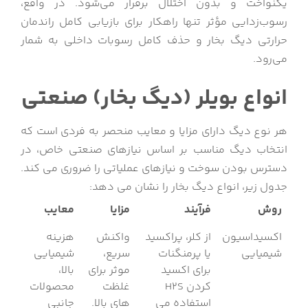
یکنواخت و بدون اختلال برقرار می‌شود. در واقع،
رسوب‌زدایی مؤثر تنها راهکار برای بازیابی کامل راندمان
حرارتی دیگ بخار و حذف کامل رسوبات داخلی به شمار
می‌رود.
انواع بویلر (دیگ بخار) صنعتی
هر نوع دیگ دارای مزایا و معایب منحصر به فردی است که
انتخاب دیگ مناسب بر اساس نیازهای صنعتی خاص، در
دسترس بودن سوخت و نیازهای عملیاتی را ضروری می کند.
جدول زیر، انواع دیگ بخار را نشان می دهد:
روش
فرآیند
مزایا
معایب
اکسیداسیون
از کلر، پراکسید
واکنش
هزینه
شیمیایی
یا پرمنگنات
سریع،
شیمیایی
برای اکسید
موثر برای
بالا،
کردن H2S
غلظت
محصولات
استفاده می
های بالا.
جانبی