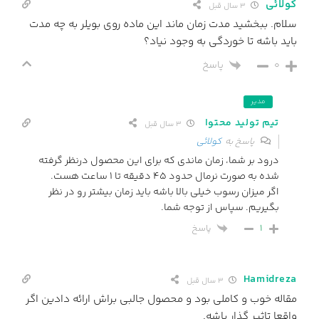
کولائی
3 سال قبل
سلام. ببخشید مدت زمان ماند این ماده روی بویلر به چه مدت
باید باشه تا خوردگی به وجود نیاد؟
0
پاسخ
مدیر
تیم تولید محتوا
3 سال قبل
پاسخ به
کولائی
درود بر شما، زمان ماندی که برای این محصول درنظر گرفته
شده به صورت نرمال حدود ۴۵ دقیقه تا ۱ ساعت هست.
اگر میزان رسوب خیلی بالا باشه باید زمان بیشتر رو در نظر
بگیریم. سپاس از توجه شما.
پاسخ
1
Hamidreza
3 سال قبل
مقاله خوب و كاملى بود و محصول جالبى براش ارائه دادين اگر
واقعا تاثير گذار باشه.