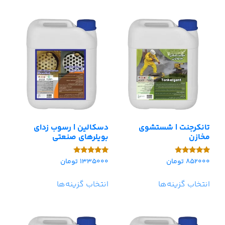
تانکرجنت | شستشوی
دسکالین | رسوب زدای
مخازن
بویلرهای صنعتی
852000
تومان
1335000
تومان
امتیاز
امتیاز
5.00
5.00
از 5
از 5
انتخاب گزینه‌ها
انتخاب گزینه‌ها