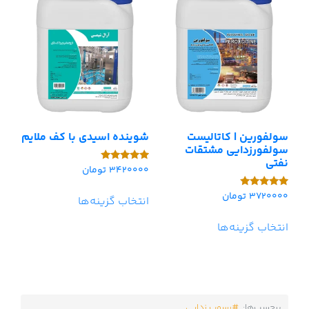
سولفورین | کاتالیست
شوینده اسیدی با کف ملایم
سولفورزدایی مشتقات
نفتی
3420000
تومان
امتیاز
5.00
از 5
3720000
تومان
امتیاز
انتخاب گزینه‌ها
5.00
از 5
انتخاب گزینه‌ها
برچسب‌ها:
رسوب زدایی