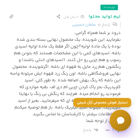
نویسنده
تیم تولید محتوا
2 سال قبل
پاسخ به
سامان حسینی
درود بر شما همراه گرامی،
بفرمایید این شوینده، یک محصول نهایی بسته بندی شده
بوده یا یک ماده اولیه؟چون اگر فقط یک ماده اولیه اسیدی
باشه، اسیدهای کمی با این مشخصات هستند که بتونن هم
رسوب و هم چربی رو حل کنند. (اسیدهای خنثی باشند) و
رنگشون هم زرد مایل به قهوه ای باشه. اگرشوینده، محصول
نهایی فروشگاهی باشه، اون رنگ زرد قهوه ایش میتونه واسه
این باشه که رنگ بهش اضافه شده. به طور کلی، اسید
کلریدریک بجز پاک کردن چربی ام دی اف، بقیه مواردی که
فرمودید رو انجام میده. هرچند که رنگش بی رنگ یا نهایتا
متمایل به زرد کمرنگه. ماده ای که میفرمایید، بغیر از اسید
دستیار هوش مصنوعی آرال شیمی
کلریدریک، میتونه اسید نیتریک باشه. باز هم توصیه میکنم
برای اطلاعات بیشتر، با کارشناسان ما تماس بگبربد.
سپاس از توجه شما
پاسخ
1