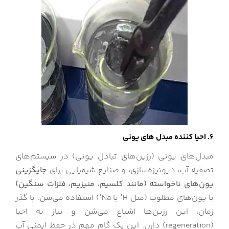
6. احیا کننده مبدل های یونی
مبدل‌های یونی (رزین‌های تبادل یونی) در سیستم‌های
تصفیه آب، دیونیزه‌سازی، و صنایع شیمیایی برای
جایگزینی
یون‌های ناخواسته (مانند کلسیم، منیزیم، فلزات سنگین)
با یون‌های مطلوب (مثل H⁺ یا Na⁺) استفاده می‌شن. با گذر
زمان، این رزین‌ها اشباع می‌شن و نیاز به احیا
(regeneration) دارن. این یک گام مهم در حفظ ایمنی آب