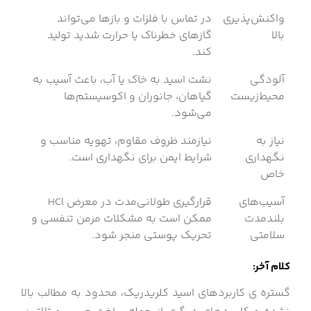
واکنش‌پذیری
در تماس با فلزات و بازها می‌تواند
بالا
گازهای خطرناک یا حرارت شدید تولید
کند.
آلودگی
نشت اسید به خاک یا آب، باعث آسیب به
محیط‌زیست
گیاهان، جانوران و اکوسیستم‌ها
می‌شود.
نیاز به
نیازمند ظروف مقاوم، تهویه مناسب و
نگهداری
شرایط ایمن برای نگهداری است.
خاص
آسیب‌های
قرارگیری طولانی‌مدت در معرض HCl
بلندمدت
ممکن است به مشکلات مزمن تنفسی و
سلامتی
تحریک پوستی منجر شود.
کلام آخر:
گستره ی کاربردهای اسید کلریدریک، محدود به مطالب بالا