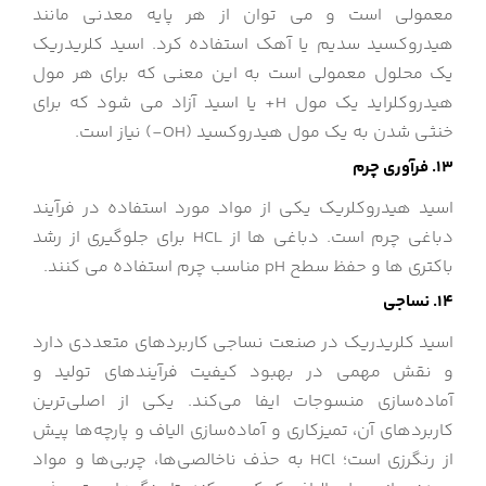
معمولی است و می توان از هر پایه معدنی مانند
هیدروکسید سدیم یا آهک استفاده کرد. اسید کلریدریک
یک محلول معمولی است به این معنی که برای هر مول
هیدروکلراید یک مول H+ یا اسید آزاد می شود که برای
خنثی شدن به یک مول هیدروکسید (OH-) نیاز است.
13. فرآوری چرم
اسید هیدروکلریک یکی از مواد مورد استفاده در فرآیند
دباغی چرم است. دباغی ها از HCL برای جلوگیری از رشد
باکتری ها و حفظ سطح pH مناسب چرم استفاده می کنند.
14. نساجی
اسید کلریدریک در صنعت نساجی کاربردهای متعددی دارد
و نقش مهمی در بهبود کیفیت فرآیندهای تولید و
آماده‌سازی منسوجات ایفا می‌کند. یکی از اصلی‌ترین
کاربردهای آن، تمیزکاری و آماده‌سازی الیاف و پارچه‌ها پیش
از رنگرزی است؛ HCl به حذف ناخالصی‌ها، چربی‌ها و مواد