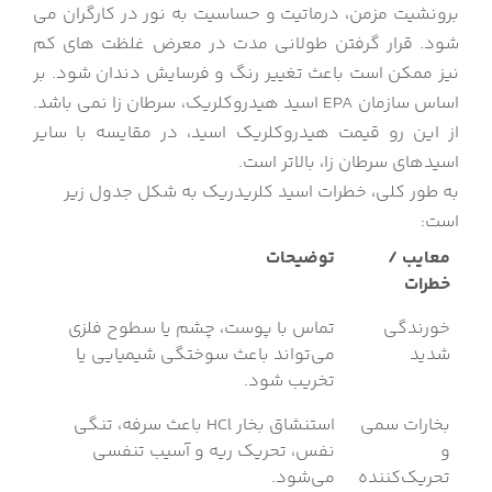
برونشیت مزمن، درماتیت و حساسیت به نور در کارگران می
شود. قرار گرفتن طولانی مدت در معرض غلظت های کم
نیز ممکن است باعث تغییر رنگ و فرسایش دندان شود. بر
اساس سازمان EPA اسید هیدروکلریک، سرطان زا نمی باشد.
از این رو قیمت هیدروکلریک اسید، در مقایسه با سایر
اسیدهای سرطان زا، بالاتر است.
به طور کلی، خطرات اسید کلریدریک به شکل جدول زیر
است:
معایب /
توضیحات
خطرات
خورندگی
تماس با پوست، چشم یا سطوح فلزی
شدید
می‌تواند باعث سوختگی شیمیایی یا
تخریب شود.
بخارات سمی
استنشاق بخار HCl باعث سرفه، تنگی
و
نفس، تحریک ریه و آسیب تنفسی
تحریک‌کننده
می‌شود.