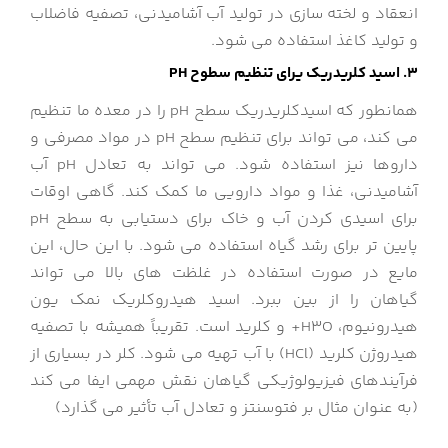
انعقاد و لخته سازی در تولید آب آشامیدنی، تصفیه فاضلاب
و تولید کاغذ استفاده می شود.
3. اسید کلریدریک یرای تنظیم سطوح PH
همانطور که اسیدکلریدریک سطح pH را در معده ما تنظیم
می کند، می تواند برای تنظیم سطح pH در مواد مصرفی و
داروها نیز استفاده شود. می تواند به تعادل pH آب
آشامیدنی، غذا و مواد دارویی ما کمک کند. گاهی اوقات
برای اسیدی کردن آب و خاک برای دستیابی به سطح pH
پایین تر برای رشد گیاه استفاده می شود. با این حال، این
مایع در صورت استفاده در غلظت های بالا می تواند
گیاهان را از بین ببرد. اسید هیدروکلریک نمک یون
هیدرونیوم، H3O+ و کلرید است. تقریباً همیشه با تصفیه
هیدروژن کلرید (HCl) با آب تهیه می شود. کلر در بسیاری از
فرآیندهای فیزیولوژیکی گیاهان نقش مهمی ایفا می کند
(به عنوان مثال بر فتوسنتز و تعادل آب تأثیر می گذارد)