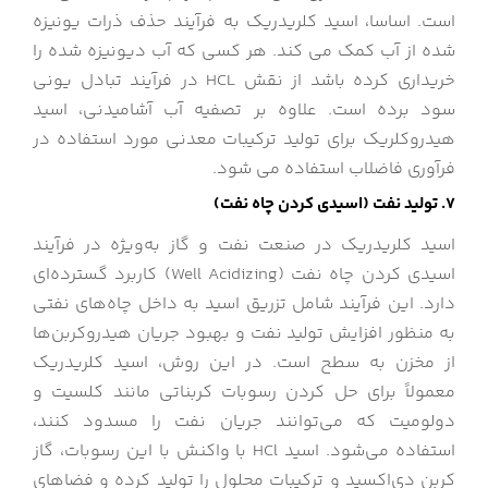
است. اساسا، اسید کلریدریک به فرآیند حذف ذرات یونیزه
شده از آب کمک می کند. هر کسی که آب دیونیزه شده را
خریداری کرده باشد از نقش HCL در فرآیند تبادل یونی
سود برده است. علاوه بر تصفیه آب آشامیدنی، اسید
هیدروکلریک برای تولید ترکیبات معدنی مورد استفاده در
فرآوری فاضلاب استفاده می شود.
7. تولید نفت (اسیدی کردن چاه نفت)
اسید کلریدریک در صنعت نفت و گاز به‌ویژه در فرآیند
اسیدی کردن چاه نفت (Well Acidizing) کاربرد گسترده‌ای
دارد. این فرآیند شامل تزریق اسید به داخل چاه‌های نفتی
به منظور افزایش تولید نفت و بهبود جریان هیدروکربن‌ها
از مخزن به سطح است. در این روش، اسید کلریدریک
معمولاً برای حل کردن رسوبات کربناتی مانند کلسیت و
دولومیت که می‌توانند جریان نفت را مسدود کنند،
استفاده می‌شود. اسید HCl با واکنش با این رسوبات، گاز
کربن دی‌اکسید و ترکیبات محلول را تولید کرده و فضاهای