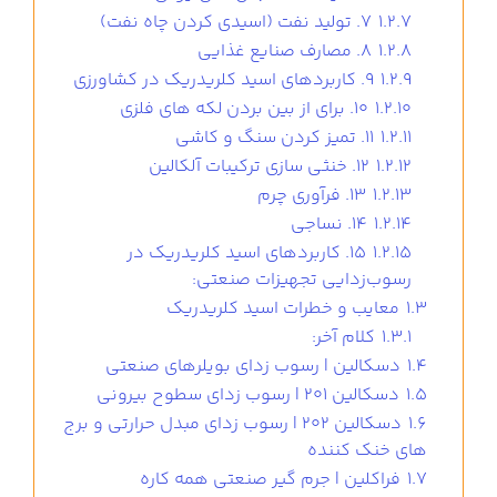
1.2.7
7. تولید نفت (اسیدی کردن چاه نفت)
1.2.8
8. مصارف صنایع غذایی
1.2.9
9. کاربردهای اسید کلریدریک در کشاورزی
1.2.10
10. برای از بین بردن لکه های فلزی
1.2.11
11. تمیز کردن سنگ و کاشی
1.2.12
12. خنثی سازی ترکیبات آلکالین
1.2.13
13. فرآوری چرم
1.2.14
14. نساجی
1.2.15
15. کاربردهای اسید کلریدریک در
رسوب‌زدایی تجهیزات صنعتی:
1.3
معایب و خطرات اسید کلریدریک
1.3.1
کلام آخر:
1.4
دسکالین | رسوب زدای بویلرهای صنعتی
1.5
دسکالین 201 | رسوب زدای سطوح بیرونی
1.6
دسکالین 202 | رسوب زدای مبدل حرارتی و برج
های خنک کننده
1.7
فراکلین | جرم گیر صنعتی همه کاره