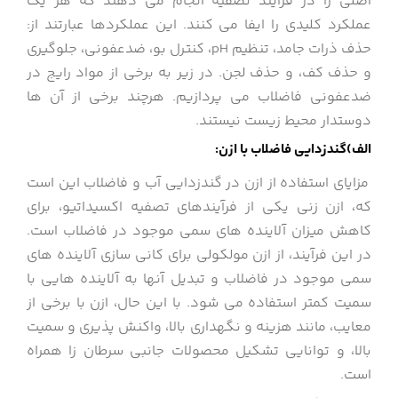
اصلی را در فرآیند تصفیه انجام می دهند که هر یک
عملکرد کلیدی را ایفا می کنند. این عملکردها عبارتند از:
حذف ذرات جامد، تنظیم pH، کنترل بو، ضدعفونی، جلوگیری
و حذف کف، و حذف لجن. در زیر به برخی از مواد رایج در
ضدعفونی فاضلاب می پردازیم. هرچند برخی از آن ها
دوستدار محیط زیست نیستند.
الف)گندزدایی فاضلاب با ازن:
مزایای استفاده از ازن در گندزدایی آب و فاضلاب این است
که، ازن زنی یکی از فرآیندهای تصفیه اکسیداتیو، برای
کاهش میزان آلاینده های سمی موجود در فاضلاب است.
در این فرآیند، از ازن مولکولی برای کانی سازی آلاینده های
سمی موجود در فاضلاب و تبدیل آنها به آلاینده هایی با
سمیت کمتر استفاده می شود. با این حال، ازن با برخی از
معایب، مانند هزینه و نگهداری بالا، واکنش پذیری و سمیت
بالا، و توانایی تشکیل محصولات جانبی سرطان زا همراه
است.