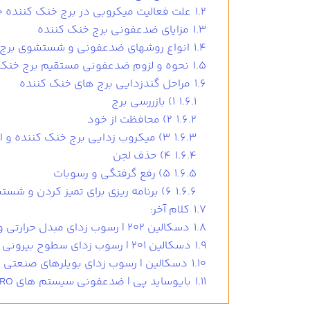
1.2
علت فعالیت میکروبی در برج خنک کننده
1.3
مزایای ضدعفونی برج خنک کننده
1.4
انواع روشهای ضدعفونی و شستشوی برج 
1.5
نحوه و لزوم ضدعفونی مستقیم برج خنک 
1.6
مراحل گندزدایی برج های خنک کننده
1.6.1
1) بازررسی برج
1.6.2
2) محافظت از خود
1.6.3
3) میکروب زدایی برج خنک کننده و از بین بردن باکتری ها
1.6.4
4) حذف لجن
1.6.5
5) رفع گرفتگی و رسوبات
1.6.6
6) برنامه ریزی برای تمیز کردن و شستشوی بعدی
1.7
کلام آخر:
1.8
دسکالین 202 | رسوب زدای مبدل حرارتی و برج های خنک کننده
1.9
دسکالین 201 | رسوب زدای سطوح بیرونی
1.10
دسکالین | رسوب زدای بویلرهای صنعتی
1.11
بایوساید پی | ضدعفونی سیستم های RO