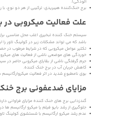
آلودگی).
برج خنک‌کننده هیبریدی: ترکیبی از هر دو نوع، با را
علت فعالیت میکروبی در 
سیستم خنک کننده تبخیری اغلب محل مناسبی برای 
باشد که می تواند مشکلات زیر در کولینگ تاور را ای
تکثیر عوامل میکروبی که در شرایط مرطوب در حضور
خوردگی های موضعی ناشی از فعالیت های میکروب
جرم گرفتگی ناشی از بقایای میکروبی حاضر در سی
کاهش جریان آب در برج خنک کننده.
بوی نامطبوع شدید در اثر فعالیت میکروارگانیسم ها
مزایای ضدعفونی برج خنک
گندزدایی برج های خنک کننده مزایای فراوانی دارد 
جلوگیری از رشد بایو فیلم یا میکرو ارگانیسم ها در
عدم رشد میکرو ارگانیسم با شستشوی کولینگ تاور