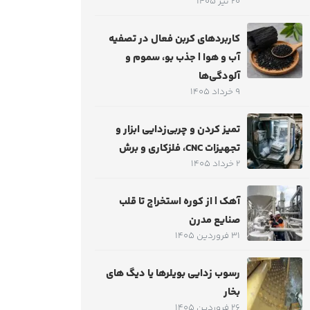
20 تیر 1405
کاربردهای کربن فعال در تصفیه
آب و هوا | جذب بو، سموم و
آلودگی‌ها
9 خرداد 1405
تمیز کردن و چربی‌زدایی ابزار و
تجهیزات CNC، فلزکاری و برش
2 خرداد 1405
آهک | از کوره استخراج تا قلب
صنایع مدرن
31 فروردین 1405
رسوب زدایی بویلرها یا دیگ های
بخار
26 فروردین 1405