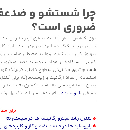
چرا شستشو و ضدعفو
ضروری است؟
برای کاهش خطر ابتلا به بیماری لژیونلا و رعای
منظم برج خنک‌کننده امری ضروری است. این کار 
بیولوژیکی است که می‌توانند محیطی مناسب برای رش
کلرزنی، استفاده از مواد بایوساید (ضد میکروب)،
شست‌وشوی مکانیکی سطوح داخلی کولینگ تاور همرا
استفاده از مواد ارگانیک و زیست‌سازگار برای گندزد
ضمن حفظ اثربخشی بالا، آسیب کمتری به محیط زیست 
معرفی
بایوساید P
برای حذف رسوبات و کنترل رشد 
برای مطال
♣
کنترل رشد میکروارگانیسم ها در سیستم RO
♣
بایوساید ها در صنعت نفت و گاز و کاربردهای آن