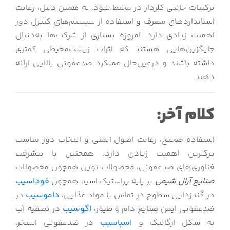
ترکیبات جانبی کلردار در محیط شود. به همین دلیل، رعایت
استانداردهای مصرف و استفاده از سیستم‌های کنترل دوز
اهمیت زیادی دارد. امروزه بسیاری از شرکت‌ها به‌دنبال
جایگزین‌هایی هستند که اثرات زیست‌محیطی کمتری
داشته باشند و درعین‌حال عملکرد ضدعفونی بالایی ارائه
دهند.
کلام آخر:
استفاده صحیح، رعایت اصول ایمنی و انتخاب دوز مناسب
پرکلرین اهمیت زیادی دارد. همچنین با پیشرفت
فناوری‌های ضدعفونی، محصولات نوین همچون محصولات
صنایع آرال شیمی
بر پایه پراستیک اسید همچون
فوداسیب
در گندزدایی سطوح در تماس با مواد غذایی،
داموسیب
در
ضدعفونی ایمن صنایع دام و طیور،
اگوسیب
در تصفیه آب
به شکل ارگانیک و
اسپاسیب
در ضدعفونی استخر،