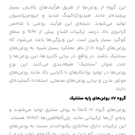
این گروه از روغن‌ها از طریق فرآیندهای پالایش بسیار
پیچیده‌تر مانند هیدروکراکینگ شدید و ایزومریزاسیون
تولید می‌شوند. نتیجه‌ی این فرآیند، روغنی با شاخص
گرانروی بالا، درصد ترکیبات اشباع بیش از 90٪ و سطح
گوگرد بسیار پایین است. این ویژگی‌ها باعث می‌شود که
روغن‌های گروه III از نظر عملکرد بسیار شبیه به روغن‌های
سنتتیک باشند. در واقع، در برخی کاربردها، این روغن‌ها را
تحت عنوان “سنتتیک” طبقه‌بندی می‌کنند. این نوع
روغن‌ها در تولید روانکارهای با کارایی بالا، مانند روغن‌های
موتور مدرن و برخی روغن‌های صنعتی، استفاده گسترده‌ای
دارند.
گروه
IV
: روغن‌های پایه سنتتیک
روغن‌های گروه IV کاملاً به روش سنتزی تولید می‌شوند و
پایه‌ی آن‌ها ترکیباتی مانند پلی‌آلفاالفین‌ها (PAO) هستند.
این ترکیبات دارای ساختاری یکنواخت‌تر نسبت به روغن‌های
معدنی هستند، که باعث می‌شود روانکارهای تولید شده با