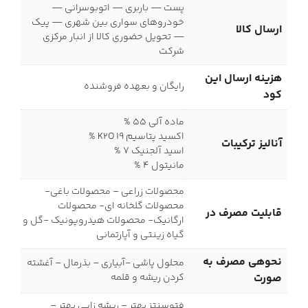
پست — باربری — اتوبوسرانی —
خودروهای سواری بین شهری — پیک
ارسال کالا
— تحویل حضوری کالا از انبار مرکزی
شرکت
هزینه ارسال این
رایگان و بعهده فروشنده
کود
ماده آلی 55 %
اکسید پتاسیم K2O 19 %
آنالیز ترکیبات
اسید آلجنیک 7 %
مانیتول 4 %
محصولات زراعی – محصولات باغی-
محصولات گلخانه ای- محصولات
قابلیت مصرف در
ارگانیک- محصولات هیدروپونیک -گل و
گیاه زینتی و آپارتمانی
نحوهی مصرف به
محلول پاشی -آبیاری – بذرمال – آغشته
صورت
کردن ریشه و قلمه
فتوسنتز بهتر – ریشه زایی بهتر –