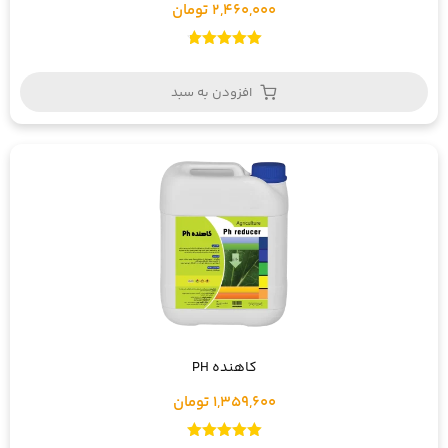
2,460,000 تومان
امتیاز
4.75
از 5
افزودن به سبد
کاهنده PH
1,359,600 تومان