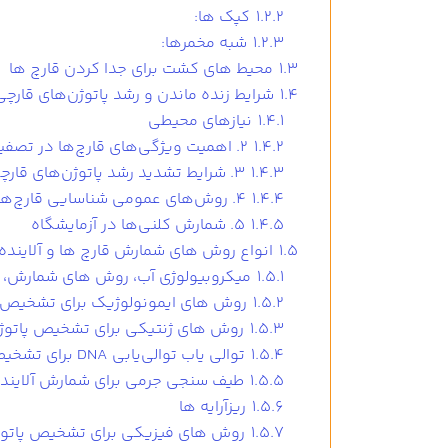
1.2.2
کپک ها:
1.2.3
شبه مخمرها:
1.3
محیط های کشت برای جدا کردن قارچ ها
1.4
شرایط زنده‌ ماندن و رشد پاتوژن‌های قار
1.4.1
نیازهای محیطی
1.4.2
۲. اهمیت ویژگی‌های قارچ‌ها در تصفیه فاضلاب
1.4.3
۳. شرایط تشدید رشد پاتوژن‌های قارچی
1.4.4
۴. روش‌های عمومی شناسایی قارچ‌ها
1.4.5
۵. شمارش کلنی‌ها در آزمایشگاه
1.5
انواع روش های شمارش قارچ ها و آلایند
1.5.1
میکروبیولوژی آب، روش های شمارش، 
1.5.2
روش های ایمونولوژیک برای تشخیص آ
1.5.3
روش های ژنتیکی برای تشخیص پاتوژ
1.5.4
توالی یاب توالی‌یابی DNA برای تشخیص پاتوژن قارچی
1.5.5
طیف سنجی جرمی برای شمارش آلایند
1.5.6
ریزآرایه ها
1.5.7
روش های فیزیکی برای تشخیص پاتوژ