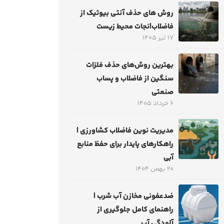
روش های حذف آنتی بیوتیک از
فاضلاب|نجات محیط زیست
17 تیر 1405
بهترین روش‌های حذف فلزات
سنگین از فاضلاب و پساب
صنعتی
6 خرداد 1405
مدیریت نوین فاضلاب کشاورزی |
راهکارهای پایدار برای حفظ منابع
آبی
20 بهمن 1404
ضدعفونی مخازن آب شرب |
راهنمای کامل جلوگیری از
آلودگی آب