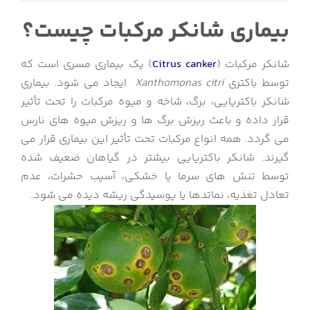
بیماری شانکر مرکبات چیست؟
شانکر مرکبات (
Citrus canker
) یک بیماری مسری است که
توسط باکتری
citri
Xanthomonas
ایجاد می شود. بیماری
شانکر باکتریایی، برگ، شاخه و میوه مرکبات را تحت تأثیر
قرار داده و باعث ریزش برگ ها و ریزش میوه های نارس
می گردد. همه انواع مرکبات تحت تأثیر این بیماری قرار می
گیرند. شانکر باکتریایی بیشتر در گیاهان ضعیف شده
توسط تنش های سرما یا خشکی، آسیب حشرات، عدم
تعادل تغذیه، نماتدها یا پوسیدگی ریشه دیده می شود.