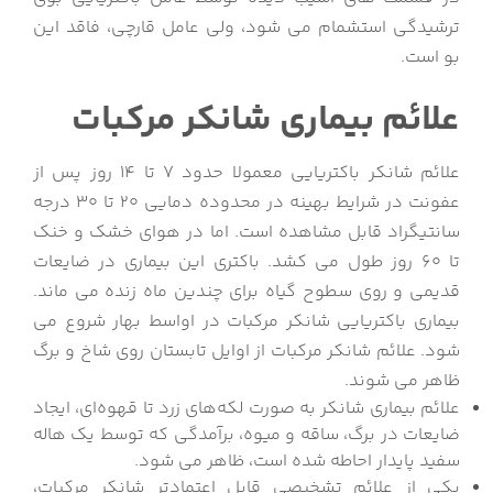
ترشیدگی استشمام می شود، ولی عامل قارچی، فاقد این
بو است.
علائم بیماری شانکر مرکبات
علائم شانکر باکتریایی معمولا حدود 7 تا 14 روز پس از
عفونت در شرایط بهینه در محدوده دمایی 20 تا 30 درجه
سانتیگراد قابل مشاهده است. اما در هوای خشک و خنک
تا 60 روز طول می کشد. باکتری این بیماری در ضایعات
قدیمی و روی سطوح گیاه برای چندین ماه زنده می ماند.
بیماری باکتریایی شانکر مرکبات در اواسط بهار شروع می
شود. علائم شانکر مرکبات از اوایل تابستان روی شاخ و برگ
ظاهر می شوند.
علائم بیماری شانکر به صورت لکه‌های زرد تا قهوه‌ای، ایجاد
ضایعات در برگ، ساقه و میوه، برآمدگی که توسط یک هاله
سفید پایدار احاطه شده است، ظاهر می شود.
یکی از علائم تشخیصی قابل اعتمادتر شانکر مرکبات،