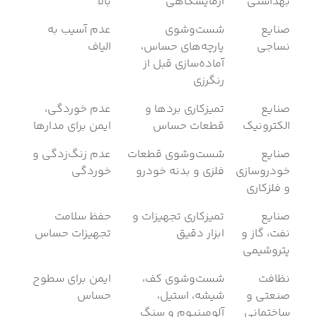
بهداشتی
آزمایشگاهی
بالا
صنایع
شست‌وشوی
عدم آسیب به
نساجی
پارچه‌های حساس،
الیاف
آماده‌سازی قبل از
رنگرزی
صنایع
تمیزکاری بردها و
عدم خوردگی،
الکترونیک
قطعات حساس
ایمن برای مدارها
صنایع
شست‌وشوی قطعات
عدم زنگ‌زدگی و
خودروسازی
فلزی و بدنه خودرو
خوردگی
و فلزکاری
صنایع
تمیزکاری تجهیزات و
حفظ سلامت
نفت، گاز و
ابزار دقیق
تجهیزات حساس
پتروشیمی
نظافت
شست‌وشوی کف،
ایمن برای سطوح
صنعتی و
شیشه، استیل،
حساس
ساختمانی
آلومینیوم و سنگ