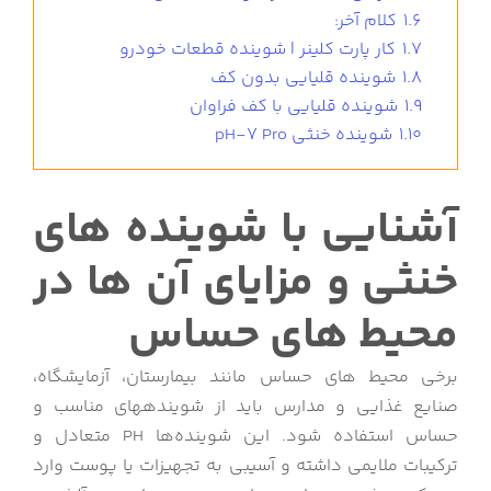
1.6
کلام آخر:
1.7
کار پارت کلینر | شوینده قطعات خودرو
1.8
شوینده قلیایی بدون کف
1.9
شوینده قلیایی با کف فراوان
1.10
شوینده خنثی pH-7 Pro
آشنایی با شوینده های
خنثی و مزایای آن ها در
محیط های حساس
برخی محیط های حساس مانند بیمارستان، آزمایشگاه،
صنایع غذایی و مدارس باید از شوینده‎های مناسب و
حساس استفاده شود. این شوینده‌ها PH متعادل و
ترکیبات ملایمی داشته و آسیبی به تجهیزات یا پوست وارد