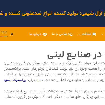
 آرال شیمی: تولید کننده انواع ضدعفونی کننده و
ورود 
مقالات
تماس با ما
درباره ما
ثبت نا
ت تولید مواد غذایی یک از دغدغه های مسئولین فنی و مدیران
از اهمیت ویژه ای نزد تولید کنندگان برخوردار است. پراکسیدین
 شده است، تمام مزایای یک ضدعفونی قابل اطمینان را بر اساس
 استانداردهای بین المللی FDA و
EPA
، برپایه
پراستیک اسید
اد طعم و بوی ناخواسته در محصولات غذایی و وسیع الطیف بودن
و بسیاری ویژگی های مناسب دیگر باعث گسترش روزافزون استفاده