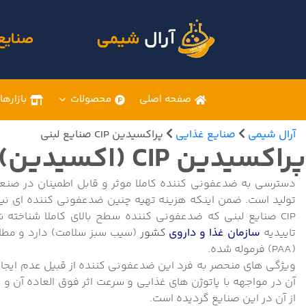
صنایع
صفحه اصلی
محصولات
بازارها
آرال شیمی
صنایع غذایی
پراکسیدین CIP صنایع لبنی
پراکسیدین CIP (اکسیدین) در صنایع لبنی
دسترسی به ضدعفونی کننده کاملا موثر و قابل اطمینان در صنع
تولید است. ضمن اینکه هزینه تهیه چنین ضدعفونی کننده ای نیز 
CIP صنایع لبنی که ضدعفونی کننده سطح بالای کاملا شناخته
تاییدیه
سازمان غذا و دارو
ی
کشور
(سیب سبز سلامت) دارد و مطابق با
(PAA) فرموله شده.
ویژگی های منحصر به فرد این ضدعفونی کننده از قبیل عدم ایج
آن در مواجهه با پاتوژن های غذایی و سرعت اثر فوق العاده آن 
از آن در این صنایع گردیده است.