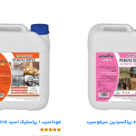
ه پراکسیدین سرفوسیب
فوداسیب | پراستیک اسید 15% خوراکی
امتیاز