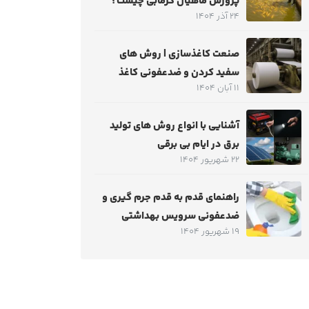
پرورش ماهیان گرمابی چیست؟
24 آذر 1404
صنعت کاغذسازی | روش های
سفید کردن و ضدعفونی کاغذ
11 آبان 1404
آشنایی با انواع روش های تولید
برق در ایام بی برقی
22 شهریور 1404
راهنمای قدم به قدم جرم‌ گیری و
ضدعفونی سرویس بهداشتی
19 شهریور 1404