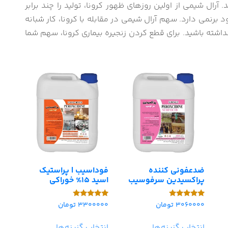
 آرال شیمی از اولین روزهای ظهور کرونا، تولید را چند برابر
 برنمی دارد. سهم آرال شیمی در مقابله با کرونا، کار شبانه
شته باشید. برای قطع کردن زنجیره بیماری کرونا، سهم شما
ضدعفونی کننده
فوداسیب | پراستیک
پراکسیدین سرفوسیب
اسید 15% خوراکی
3060000
تومان
3300000
تومان
امتیاز
امتیاز
5.00
5.00
از 5
از 5
انتخاب گزینه‌ها
انتخاب گزینه‌ها