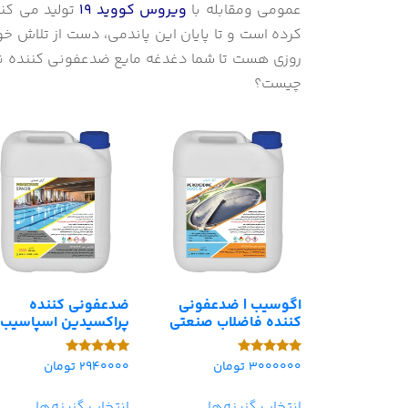
عمومی ومقابله با
ویروس کووید 19
تولید می کند.
کرده است و تا پایان این پاندمی، دست از تلاش خود
روزی هست تا شما دغدغه مایع ضدعفونی کننده ندا
چیست؟
اگوسیب | ضدعفونی
ضدعفونی کننده
کننده فاضلاب صنعتی
پراکسیدین اسپاسیب
3000000
تومان
2940000
تومان
امتیاز
امتیاز
5.00
5.00
از 5
از 5
انتخاب گزینه‌ها
انتخاب گزینه‌ها