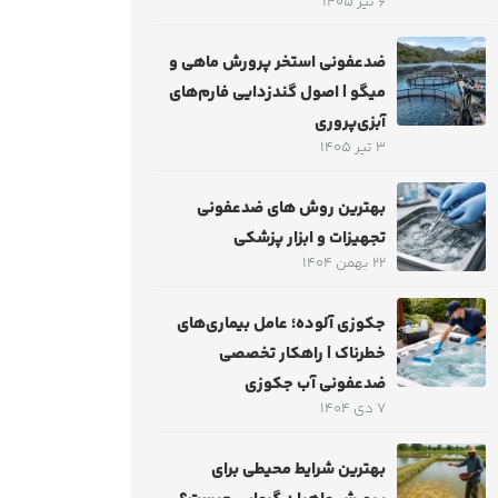
6 تیر 1405
ضدعفونی استخر پرورش ماهی و
میگو | اصول گندزدایی فارم‌های
آبزی‌پروری
3 تیر 1405
بهترین روش های ضدعفونی
تجهیزات و ابزار پزشکی
22 بهمن 1404
جکوزی آلوده؛ عامل بیماری‌های
خطرناک | راهکار تخصصی
ضدعفونی آب جکوزی
7 دی 1404
بهترین شرایط محیطی برای