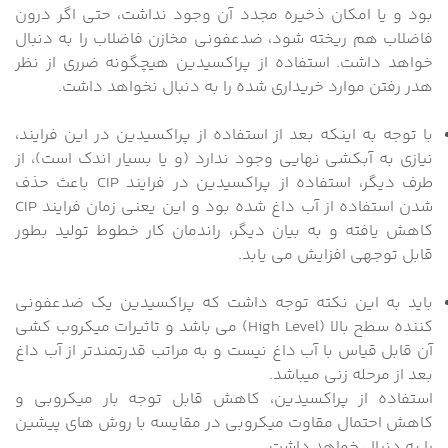
بود و یا امکان ذخیره مجدد آن وجود نداشت، حتی اگر درون
فاضلاب هم ریخته شود، ضدعفونی مخازن فاضلاب را به دنبال
خواهد داشت. استفاده از پراکسیدین هیچگونه ضرری از نظر
هدر رفتن موارد خریداری شده را به دنبال نخواهد داشت.
با توجه به اینکه بعد از استفاده از پراکسیدین در این فرایند،
نیازی به آبکشی نهایی وجود ندارد (و یا بسیار اندک است)، از
طرف دیگر، استفاده از پراکسیدین در فرایند CIP باعث حذف
شدن استفاده از آب داغ شده بود و این یعنی زمان فرایند CIP
کاهش یافته و به بیان دیگر، راندمان کار خطوط تولید بطور
قابل توجهی افزایش می یابد.
باید به این نکته توجه داشت که پراکسیدین یک ضدعفونی
کننده سطح بالا (High Level) می باشد و تاثیرات میکروب کشی
آن قابل قیاس با آب داغ نیست و به مراتب قدرتمندتر از آب داغ
بعد از مرحله زنی میباشد.
استفاده از پراکسیدین، کاهش قابل توجه بار میکروبی و
کاهش احتمال مقاوت میکروبی در مقایسه با روش های پیشین
را به دنبال خواهد داشت.