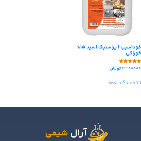
فوداسیب | پراستیک اسید 15%
خوراکی
3300000
تومان
امتیاز
5.00
از 5
انتخاب گزینه‌ها