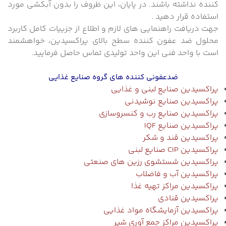
کننده نداشته باشند. در پایان، این ظروف را بدون آبکشی مورد
استفاده قرار دهید .
جهت دریافت راهنمایی های لازم و اطلاع از جزییات کامل کاربرد
محلول ضد عفون کننده سطح بالای پراکسیدین، خواهشمند
است با واحد فنی این واحد تولیدی تماس حاصل فرمایید.
ضدعفونی کننده های گروه صنایع غذایی
پر
اکسیدین صنایع لبنی و غذایی
پر
اکسیدین صنایع نوشیدنی
پر
اکسیدین صنایع رب و کنسروسازی
پر
اکسیدین صنایع IQF
پر
اکسیدین قند و شکر
پراکسیدین CIP صنایع لبنی
پر
اکسیدین شستشوی رزین های صنعتی
پر
اکسیدین آب و فاضلاب
پر
اکسیدین مراکز تهیه غذا
پر
اکسیدین قنادی
پر
اکسیدین آزمایشگاه مواد غذایی
پر
اکسیدین مراکز جمع آوری شیر