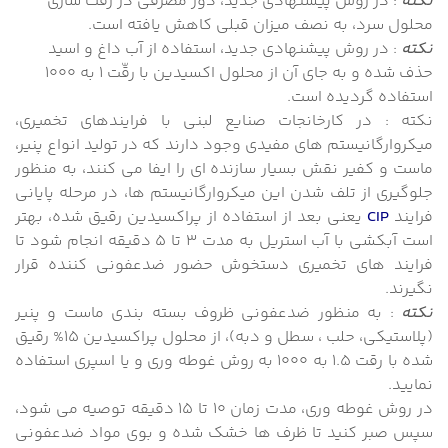
نکته
: در روش پیشنهادی جدید، دُوز مصرفی در رقّت سازی
محلول سرد، به نصف میزان قبلی کاهش یافته است.
نکته
: در روش پیشنهادی جدید، استفاده از آب داغ و اسید
حذف شده و به جای آن از محلول اکسیدین با رقّت 1 به 1000
استفاده گردیده است.
نکته : در کارخانجات صنایع لبنی با فرایندهای تخمیری،
میکروارگانیستم های مفیدی وجود دارند که در تولید انواع پنیر،
ماست و کفیر نقش بسیار سازنده ای را ایفا می کنند، به منظور
جلوگیری از تلف شدن این میکروارگانیستم ها، در مرحله پایانی
فرایند
CIP
یعنی بعد از استفاده از پراکسیدین رقیق شده، بهتر
است آبکشی با آب استریل به مدت 3 تا 5 دقیقه انجام شود تا
فرایند های تخمیری دستخوش حضور ضدعفونی کننده قرار
نگیرند.
نکته
: به منظور ضدعفونی ظروف بسته بندی ماست و پنیر
(پلاستیکی، حلب ، سطل و دبه)، از محلول پراکسیدین 15% رقیق
شده با رقت 1.5 به 1000 به روش غوطه وری و یا اسپری استفاده
نمایید.
در روش غوطه وری، مدت زمان 10 تا 15 دقیقه توصیه می شود،
سپس صبر کنید تا ظرف ها خشک شده و بوی مواد ضدعفونی