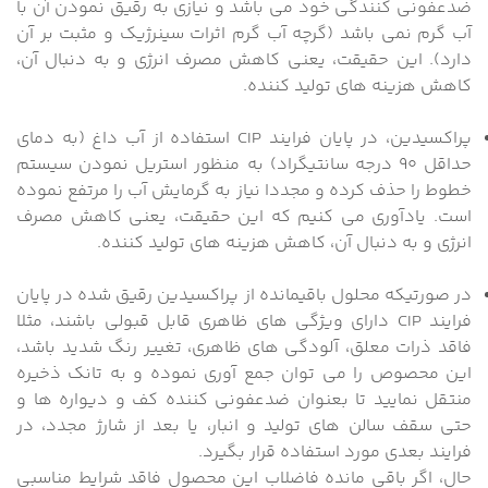
ضدعفونی کنندگی خود می باشد و نیازی به رقیق نمودن آن با
آب گرم نمی باشد (گرچه آب گرم اثرات سینرژیک و مثبت بر آن
دارد). این حقیقت، یعنی کاهش مصرف انرژی و به دنبال آن،
کاهش هزینه های تولید کننده.
پراکسیدین، در پایان فرایند CIP استفاده از آب داغ (به دمای
حداقل 90 درجه سانتیگراد) به منظور استریل نمودن سیستم
خطوط را حذف کرده و مجددا نیاز به گرمایش آب را مرتفع نموده
است. یادآوری می کنیم که این حقیقت، یعنی کاهش مصرف
انرژی و به دنبال آن، کاهش هزینه های تولید کننده.
در صورتیکه محلول باقیمانده از پراکسیدین رقیق شده در پایان
فرایند CIP دارای ویژگی های ظاهری قابل قبولی باشند، مثلا
فاقد ذرات معلق، آلودگی های ظاهری، تغییر رنگ شدید باشد،
این محصوص را می توان جمع آوری نموده و به تانک ذخیره
منتقل نمایید تا بعنوان ضدعفونی کننده کف و دیواره ها و
حتی سقف سالن های تولید و انبار، یا بعد از شارژ مجدد، در
فرایند بعدی مورد استفاده قرار بگیرد.
حال، اگر باقی مانده فاضلاب این محصول فاقد شرایط مناسبی