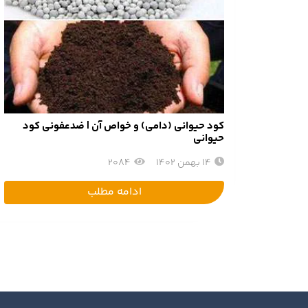
کود حیوانی (دامی) و خواص آن | ضدعفونی کود
حیوانی
14 بهمن 1402
2084
ادامه مطلب