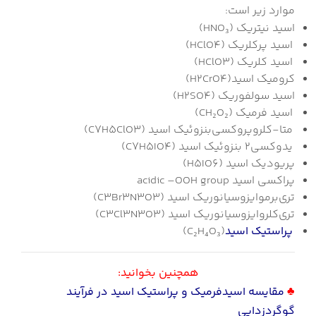
موارد زیر است:
اسید نیتریک (HNO₃)
اسید پرکلریک (HClO4)
اسید کلریک (HClO3)
کرومیک اسید(H2CrO4)
اسید سولفوریک (H2SO4)
اسید فرمیک (CH₂O₂)
متا-کلروپروکسی‌بنزوئیک اسید (C7H5ClO3)
یدوکسی‌2 بنزوئیک اسید (C7H5IO4)
پریودیک اسید (H5IO6)
پراکسی اسید acidic –OOH group
تری‌برموایزوسیانوریک اسید (C3Br3N3O3)
تری‌کلروایزوسیانوریک اسید (C3Cl3N3O3)
پراستیک اسید
(C₂H₄O₃)
همچنین بخوانید:
♣
مقایسه اسیدفرمیک و پراستیک اسید در فرآیند
گوگردزدایی