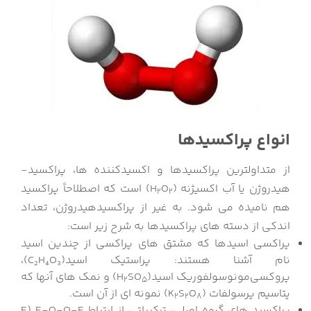
انواع پراکسیدها
از متداول­ترین پراکسیدها و اکسیدکننده ها، پراکسید­
هیدروژن یا آب­ اکسیژنه (H
O
) است که اصطلاحاً پراکسید
2
2
هم نامیده می ­شود. به­ غیر از پراکسیدهیدروژن، تعداد
اندکی از دسته ­های پراکسیدها به شرح زیر است:
پراکسی ­اسیدها که مشتق ­های پراکسی از چندین اسید
نام ­آشنا هستند: پراستیک ­اسید(C₂H₄O₃)،
پروکسی‌مونوسولفوریک اسید(H
SO
) و نمک های آن­ها که
2
5
پتاسیم پرسولفات (K
O
S
) نمونه ای از آن است.
2
2
8
پراکسید های گروه اصلی، ترکیباتی از ارتباط E-O-O-E (E