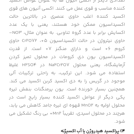
تعدادی دیگر از اکسی آنیون ها به عنوان عوامل اکسید
کننده مناسب و قوی عمل می کنند. اکسی آنیون های قوی
اکسید کننده اغلب حاوی عنصری در بالاترین حالت
اکسیداسیون ممکن خود هستند، یعنی با یک عدد
اکسایش برابر با عدد گروه تناوبی. به عنوان مثال، NO3–
حاوی نیتروژن در حالت اکسیداسیون 5+، Cr2O72 حاوی
کروم 6+ است و دارای منگنز 7+ است. از قدرت
اکسیداسیون یون دی کرومات در محلول تمیز کردن
آزمایشگاه، یعنی محلول Na2Cr2O7 در H2SO4 غلیظ
استفاده می شود. این ترکیب، به راحتی ترکیبات آلی
موجود در گریس را به دی اکسید کربن اکسید می کند.
همچنین بسیار خورنده است. یون پرمنگنات بنفش تیره
یکی دیگر از عوامل اکسید کننده بسیار رایج است در
محلول اولیه به MnO2 قهوه ای تیره جامد کاهش می یابد،
هرچند در محلول اسیدی، تقریباً Mn2+ بی رنگ تشکیل می
شود.
4)
پراکسید هیدروژن یا آب اکسیژنه