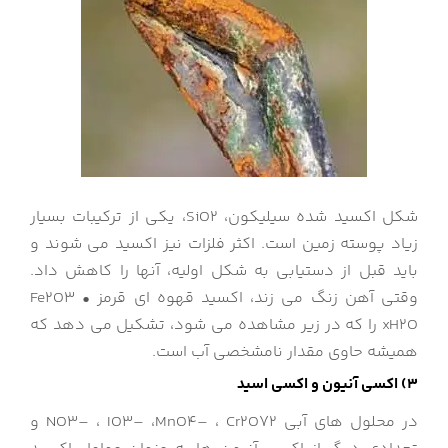
شکل اکسید شده سیلیکون، SiO2، یکی از ترکیبات بسیار
زیاد پوسته زمین است. اکثر فلزات نیز اکسید می شوند و
باید قبل از دستیابی به شکل اولیه، آنها را کاهش داد.
وقتی آهن زنگ می زند، اکسید قهوه ای قرمز Fe2O3 •
xH2O را که در زیر مشاهده می شود، تشکیل می دهد که
همیشه حاوی مقدار نامشخصی آب است.
3) اکسی آنیون و اکسی اسید
در محلول های آبی NO3– ، IO3– ،MnO4– ، Cr2O72 و