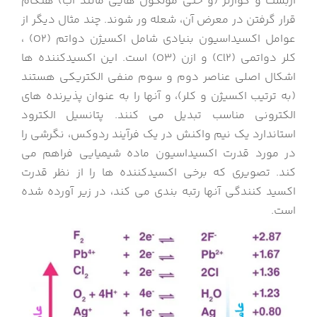
آزبست و کوارتز (و حتی مولکول هایی مانند آب) هنگام
قرار گرفتن در معرض آن، شعله ور شوند. چند مثال دیگر از
عوامل اکسیداسیون بنیادی شامل اکسیژن دواتم (O2) ،
کلر دواتمی (Cl2) و ازن (O3) است. این اکسیدکننده ها
اشکال اصلی عناصر دوم و سوم منفی الکتریکی هستند
(به ترتیب اکسیژن و کلر)، و آنها را به عنوان پذیرنده های
الکترونی مناسب تبدیل می کنند. پتانسیل الکترود
استاندارد یک نیم واکنش در یک فرآیند ردوکس، نگرشی را
در مورد قدرت اکسیداسیون ماده شیمیایی فراهم می
کند. تصویری که برخی اکسیدکننده ها را از نظر قدرت
اکسید کنندگی آنها رتبه بندی می کند، در زیر آورده شده
است.