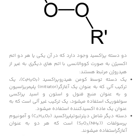
دو دسته پراکسید وجود دارد که در آن یکی یا هر دو اتم
اکسیژن به صورت کووالانسی با اتم های دیگری به غیر از
هیدروژن مرتبط هستند:
یک دسته توسط کومن هیدروپراکسید (C
O
H
)، یک
9
12
2
ترکیب آلی که به عنوان یک آغازگر(Initiator) پلیمریزاسیون
و به عنوان منبع فنول و استون و اسید پراکسی
سولفوریک استفاده می­شود، یک ترکیب غیر آلی است که به
عنوان یک ماده اکسید­کننده استفاده می­شود.
دسته دیگر شامل دی­ترت­بوتیل­پراکسید (C
O
H
) و ­آمونیوم
8
18
2
پرسولفات ((NH
)S
O
) است که هر دو به­ عنوان
2
8
4
آغازگراستفاده می­شوند.