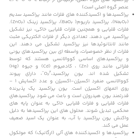
عنصر گروه اصلی است)
پراکسیدها و اکسیدکننده های فلزات مانند پراکسید سدیم
(Na
O
)، پراکسید باریوم( BaO
)، پراکسید زینک (ZnO
).
2
2
2
2
فلزات قلیایی و همچنین فلزات قلیایی خاکی، نیز تشکیل
پراکسید می دهند. تعدادی دیگر از فلزات الکتریکی مثبت
مانند لانتانوئیدها نیز پراکسید تشکیل می دهند. این
فلزات از نظر خصوصیات، واسطه ای بین پراکسیدهای یونی
و پراکسیدهای اساسی کووالانسی هستند که توسط
فلزاتی مانند روی (Zn) ، کادمیوم (Cd) و جیوه (Hg)
2−
تشکیل شده اند. یون پراکسید،O
، دارای پیوند
2
کووالانسی منفرد اکسیژن-اکسیژن و عدد اکسایش 1 –
روی اتمهای اکسیژن است. یون پراکسید یک پذیرنده
قدرتمند یون هیدروژن است و باعث می شود پراکسیدهای
فلزات قلیایی و فلزات قلیایی خاکی به عنوان پایه های
محکمی تبدیل شوند. محلول های این پراکسیدها به دلیل
واکنش یون پراکسید با آب، به عنوان یک اسید ضعیف
عمل می کند.
پراکسیدها و اکسیدکننده های آلی (ارگانیک) که مولکول