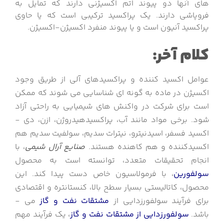
­های آن­ها دو پیوند اتم اکسیژنی دارند که تمایل به
فروپاشی دارند. یک پراکسید ترکیبی است که یا حاوی
پراکسید آنیون است و یا پیوند منفرد اکسیژن-اکسیژن.
کلام آخر:
عوامل اکسید کننده و پراکسیدهای آلی از طریق وجود
اکسیژن در ماده به گونه ای شناسایی می شوند که ممکن
است برای شرکت در واکنش های شیمیایی به راحتی آزاد
شود. برخی مواد مانند آب، پراکسیدهیدروژن، ازن، دی ­
اکسید فسفر، اسیدنیترو، نیترات سدیم، سولفیت سدیم هم
اکسیدکننده و هم کاهنده هستند.
صنایع آرال شیمی
، با
انجام تحقیقات متعدد، توانسته است به محصول
سولفورین
، با فرمولاسیون خاص دست پیدا کند. این
محصول، کاتالیستی بسیار سطح بالا، کنستانتره و اقتصادی
برای فرآیند سولفورزدایی از
مشتقات نفت و گاز
می ­
باشد.
سولفورزدایی از مشتقات نفت و گاز
، یک فرآیند مهم