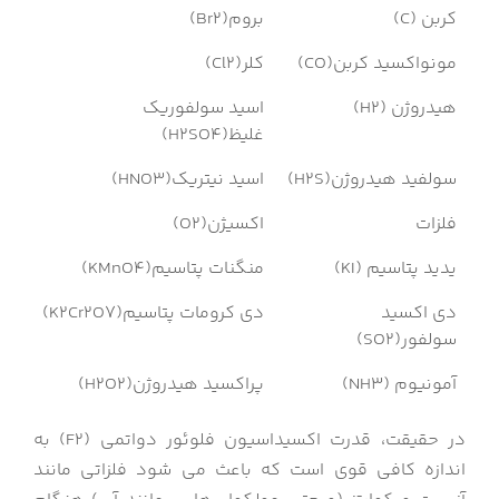
کربن (C)
بروم(Br2)
مونواکسید کربن(CO)
کلر(Cl2)
هیدروژن (H2)
اسید سولفوریک
غلیظ(H2SO4)
سولفید هیدروژن(H2S)
اسید نیتریک(HNO3)
فلزات
اکسیژن(O2)
یدید پتاسیم (KI)
منگنات پتاسیم(KMnO4)
دی اکسید
دی کرومات پتاسیم(K2Cr2O7)
سولفور(SO2)
آمونیوم (NH3)
پراکسید هیدروژن(H2O2)
در حقیقت، قدرت اکسیداسیون فلوئور دواتمی (F2) به
اندازه کافی قوی است که باعث می شود فلزاتی مانند