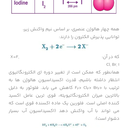
همه چهار هالوژن عنصری، بر اساس نیم واکنش زیر،
توانایی پذیرش الکترون را دارند:
که در آن: X=F,
Cl, Br, I
همانطور که ممکن است از تغییر دوره ای الکترونگاتیوی
انتظار داشته باشیم، قدرت اکسیداسیون هالوژن ها به
ترتیب F
> I
> Br
> Cl
کاهش می یابد. فلوئور به دلیل
2
2
2
2
بالاترین میزان الکترونگاتیویته، قوی ترین عامل اکسید
کننده اصلی است. فلورین یک ماده اکسنده قوی است که
می تواند با آب واکنش دهد (اکسیداسیون آب بسیار
دشوار است):