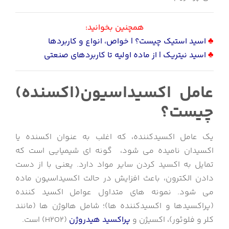
همچنین بخوانید:
♣
اسید استیک چیست؟ | خواص، انواع و کاربردها
♣
اسید نیتریک | از ماده اولیه تا کاربردهای صنعتی
عامل اکسیداسیون(اکسنده)
چیست؟
یک عامل اکسیدکننده، که اغلب به عنوان اکسنده یا
اکسیدان نامیده می شود، گونه ای شیمیایی است که
تمایل به اکسید کردن سایر مواد دارد. یعنی با از دست
دادن الکترون، باعث افزایش در حالت اکسیداسیون ماده
می شود. نمونه های متداول عوامل اکسید کننده
(پراکسیدها و اکسیدکننده ها)؛ شامل هالوژن ها (مانند
کلر و فلوئور)، اکسیژن و
پراکسید هیدروژن
(H2O2) است.