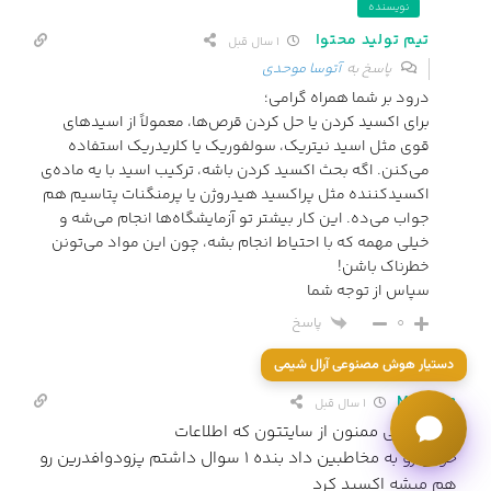
نویسنده
تیم تولید محتوا
1 سال قبل
پاسخ به
آتوسا موحدی
درود بر شما همراه گرامی؛
برای اکسید کردن یا حل کردن قرص‌ها، معمولاً از اسیدهای
قوی مثل اسید نیتریک، سولفوریک یا کلریدریک استفاده
می‌کنن. اگه بحث اکسید کردن باشه، ترکیب اسید با یه ماده‌ی
اکسیدکننده مثل پراکسید هیدروژن یا پرمنگنات پتاسیم هم
جواب می‌ده. این کار بیشتر تو آزمایشگاه‌ها انجام می‌شه و
خیلی مهمه که با احتیاط انجام بشه، چون این مواد می‌تونن
خطرناک باشن!
سپاس از توجه شما
پاسخ
0
دستیار هوش مصنوعی آرال شیمی
Maryam
1 سال قبل
سلام خیلی ممنون از سایتتون که اطلاعات
خوبی رو به مخاطبین داد بنده 1 سوال داشتم پزودوافدرین رو
هم میشه اکسید کرد