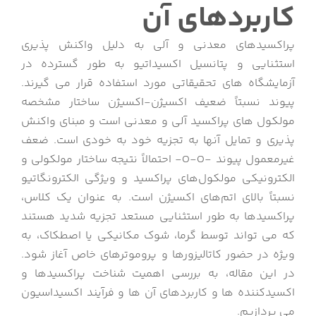
کاربردهای آن
پراکسیدهای معدنی و آلی به دلیل واکنش پذیری
استثنایی و پتانسیل اکسیداتیو به طور گسترده در
آزمایشگاه های تحقیقاتی مورد استفاده قرار می گیرند.
پیوند نسبتاً ضعیف اکسیژن-اکسیژن ساختار مشخصه
مولکول های پراکسید آلی و معدنی است و مبنای واکنش
پذیری و تمایل آنها به تجزیه خود به خودی است.
ضعف
غیرمعمول پیوند -O-O- احتمالاً نتیجه ساختار مولکولی و
الکترونیکی مولکول‌های پراکسید و ویژگی الکترونگاتیو
نسبتاً بالای اتم‌های اکسیژن است.
به عنوان یک کلاس،
پراکسیدها به طور استثنایی مستعد تجزیه شدید هستند
که می تواند توسط گرما، شوک مکانیکی یا اصطکاک، به
ویژه در حضور کاتالیزورها و پروموترهای خاص آغاز شود.
در این مقاله، به بررسی اهمیت شناخت پراکسیدها و
اکسیدکننده ها و کاربردهای آن ها و فرآیند اکسیداسیون
می پردازیم.