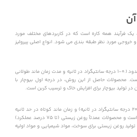
آن
ن، یک فرآیند همه کاره است که در کاربردهای مختلف مورد
 و خروجی مورد نظر طبقه بندی می شود. انواع اصلی پیرولیز
ویژگی های فرآیند، شامل سرعت گرمایش کم در حدود 0.1-1 درجه سانتیگراد در ثانیه و مدت زمان ماند طولانی
6 درجه سانتیگراد است. محصولات حاصل از این روش، در درجه اول بیوچار با
 در تولید بیوچار برای افزایش خاک و ترسیب کربن است.
ویژگی های این فرآیند، سرعت گرمایش بالا (10-200 درجه سانتیگراد در ثانیه) و زمان ماند کوتاه در حد ثانیه
است. محدوده دمایی 400-600 درجه سانتیگراد است و محصولات عمدتاً روغن زیستی (تا 75 درصد عملکرد)
 تولید روغن زیستی برای سوخت، مواد شیمیایی و مواد اولیه