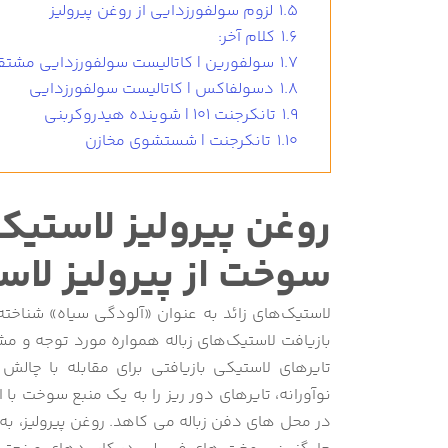
1.5
لزوم سولفورزدایی از روغن پیرولیز
1.6
کلام آخر:
1.7
سولفورین | کاتالیست سولفورزدایی مشتق
1.8
دسولفاکس | کاتالیست سولفورزدایی
1.9
تانکرجنت 101 | شوینده هیدروکربنی
1.10
تانکرجنت | شستشوی مخازن
روغن پیرولیز لاستی
سوخت از پیرولیز لا
لاستیک‌های زائد به عنوان «آلودگی سیاه» شناخته
بازیافت لاستیک‌های زباله همواره مورد توجه و م
تایرهای لاستیکی بازیافتی برای مقابله با چال
نوآورانه، تایرهای دور ریز را به یک منبع سوخت با 
در محل های دفن زباله می کاهد. روغن پیرولیز، به