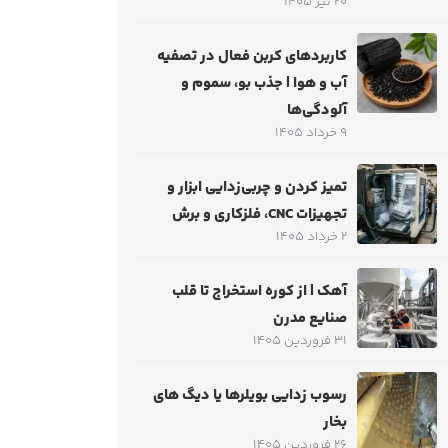
20 تیر 1405
کاربردهای کربن فعال در تصفیه
آب و هوا | جذب بو، سموم و
آلودگی‌ها
9 خرداد 1405
تمیز کردن و چربی‌زدایی ابزار و
تجهیزات CNC، فلزکاری و برش
2 خرداد 1405
آهک | از کوره استخراج تا قلب
صنایع مدرن
31 فروردین 1405
رسوب زدایی بویلرها یا دیگ های
بخار
26 فروردین 1405