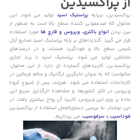
از پراکسیدین
پراکسیدین، برپایه
پراستیک اسید
تولید می شود. این
محلول که ضدعفونی کننده سطح بالا است به منظور از
بین بردن
انواع باکتری، ویروس و قارچ ها
مورد استفاده
قرار می گیرد. گندزداهای بر پایه پراستیک اسید صنایع آرال
شیمی سطح بالا و فودگرید هستند و در درصدهای
مختلفی تولید می شود. پراستیک اسید با برند تجاری
پراکسیدین، کاربردهای گسترده ای دارد. از این محلول،
سالهاست که به عنوان جایگزین ارگانیک و سالم فرمالین در
کارخانجات استفاده می شود. هرچند، پس از شیوع کرونا
ویروس در اکثر کشورها، و مشاهده اثرگذاری سریع این
ماده بر روی این ویروس، کاربرد آن رواج بیشتری یافت. در
این نوشتار، به بررسی دستورالعمل استفاده از پراکسیدین
فوداسیب
و
سرفوسیب
، می پردازیم.