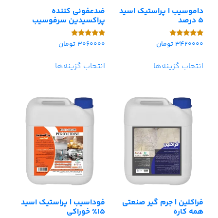
داموسیب | پراستیک اسید
ضدعفونی کننده
5 درصد
پراکسیدین سرفوسیب
3420000
تومان
3060000
تومان
امتیاز
امتیاز
5.00
5.00
از 5
از 5
انتخاب گزینه‌ها
انتخاب گزینه‌ها
فراکلین | جرم گیر صنعتی
فوداسیب | پراستیک اسید
همه کاره
15% خوراکی