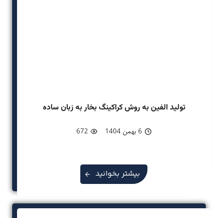
تولید الفین به روش کراکینگ بخار به زبان ساده
6 بهمن 1404
672
بیشتر بخوانید