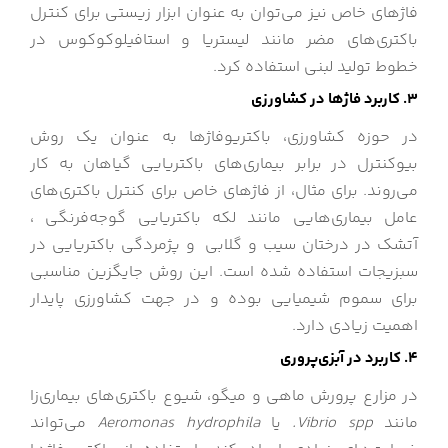
فاژهای خاص نیز می‌توان به عنوان ابزار زیستی برای کنترل
باکتری‌های مضر مانند لیستریا و استافیلوکوکوس در
خطوط تولید لبنی استفاده کرد.
۳. کاربرد فاژها در کشاورزی
در حوزه کشاورزی، باکتریوفاژها به عنوان یک روش
بیوکنترل در برابر بیماری‌های باکتریایی گیاهان به کار
می‌روند. برای مثال، از فاژهای خاص برای کنترل باکتری‌های
عامل بیماری‌هایی مانند لکه باکتریایی گوجه‌فرنگی ،
آتشک در درختان سیب و گلابی و پژمردگی باکتریایی در
سبزیجات استفاده شده است. این روش جایگزین مناسبی
برای سموم شیمیایی بوده و در جهت کشاورزی پایدار
اهمیت زیادی دارد.
۴. کاربرد در آبزی‌پروری
در مزارع پرورش ماهی و میگو، شیوع باکتری‌های بیماری‌زا
مانند
Vibrio spp.
یا
Aeromonas hydrophila
می‌تواند