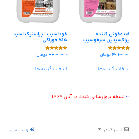
ضدعفونی کننده
فوداسیب | پراستیک اسید
پراکسیدین سرفوسیب
15% خوراکی
3060000
تومان
3300000
تومان
امتیاز
امتیاز
5.00
5.00
از 5
از 5
انتخاب گزینه‌ها
انتخاب گزینه‌ها
⇐
نسخه بروزرسانی شده در آبان 1404
اشتراک در
وارد شدن