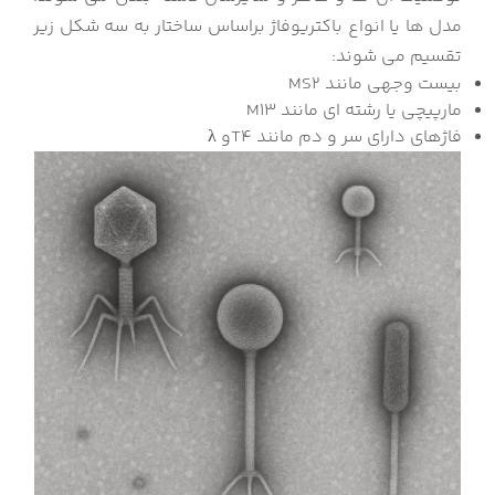
مدل ها یا انواع باکتریوفاژ براساس ساختار به سه شکل زیر
تقسیم می شوند:
بیست وجهی مانند MS2
مارپیچی یا رشته ای مانند M13
فاژهای دارای سر و دم مانند T4و λ