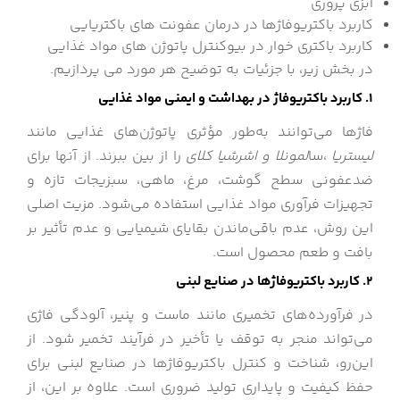
آبزی پروری
کاربرد باکتریوفاژها در درمان عفونت های باکتریایی
کاربرد باکتری خوار در بیوکنترل پاتوژن های مواد غذایی
در بخش زیر، با جزئیات به توضیح هر مورد می پردازیم.
۱. کاربرد باکتریوفاژ در بهداشت و ایمنی مواد غذایی
فاژها می‌توانند به‌طور مؤثری پاتوژن‌های غذایی مانند
لیستریا
،سا
لمونلا و
اشرشیا کلای
را از بین ببرند. از آنها برای
ضدعفونی سطح گوشت، مرغ، ماهی، سبزیجات تازه و
تجهیزات فرآوری مواد غذایی استفاده می‌شود. مزیت اصلی
این روش، عدم باقی‌ماندن بقایای شیمیایی و عدم تأثیر بر
بافت و طعم محصول است.
۲. کاربرد باکتریوفاژها در صنایع لبنی
در فرآورده‌های تخمیری مانند ماست و پنیر، آلودگی فاژی
می‌تواند منجر به توقف یا تأخیر در فرآیند تخمیر شود. از
این‌رو، شناخت و کنترل باکتریوفاژها در صنایع لبنی برای
حفظ کیفیت و پایداری تولید ضروری است. علاوه بر این، از