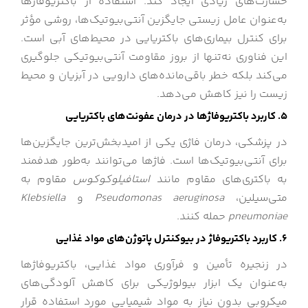
خسارت‌های زیادی ایجاد کند. استفاده از باکتریوفاژها
به‌عنوان عامل زیستی جایگزین آنتی‌بیوتیک‌ها، روشی مؤثر
برای کنترل بیماری‌های باکتریایی در محیط‌های آبی است.
این فناوری نه‌تنها از بروز مقاومت آنتی‌بیوتیکی جلوگیری
می‌کند بلکه خطر باقی‌مانده‌های دارویی در آبزیان و محیط
زیست را نیز کاهش می‌دهد.
۵. کاربرد باکتریوفاژها در درمان عفونت‌های باکتریایی
در پزشکی، درمان فاژی یکی از امیدبخش‌ترین جایگزین‌ها
برای آنتی‌بیوتیک‌ها است. فاژها می‌توانند به‌طور هدفمند
به باکتری‌های مقاوم مانند
استافیلوکوکوس
مقاوم به
متی‌سیلین،
Pseudomonas aeruginosa
و
Klebsiella
pneumoniae
حمله کنند.
۶. کاربرد باکتریوفاژ در بیوکنترل پاتوژن‌های مواد غذایی
در زنجیره تأمین و فرآوری مواد غذایی، باکتریوفاژها
به‌عنوان یک ابزار بیولوژیکی برای کاهش آلودگی‌های
میکروبی بدون نیاز به مواد شیمیایی مورد استفاده قرار