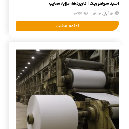
اسید سولفوریک | کاربردها، مزایا، معایب
14 آبان 1404
1093
ادامه مطلب