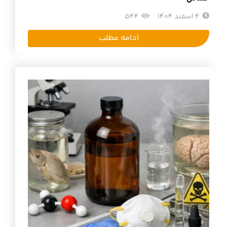
4 اسفند 1404
544
ادامه مطلب