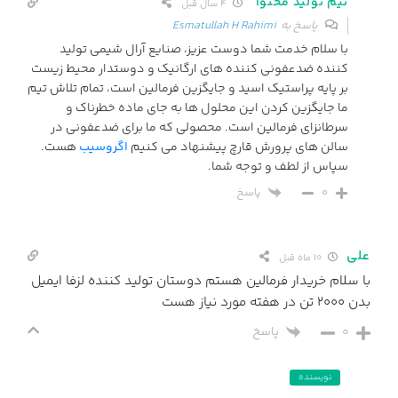
تیم تولید محتوا
4 سال قبل
پاسخ به
Esmatullah H Rahimi
با سلام خدمت شما دوست عزیز، صنایع آرال شیمی تولید
کننده ضدعفونی کننده های ارگانیک و دوستدار محیط زیست
بر پایه پراستیک اسید و جایگزین فرمالین است، تمام تلاش تیم
ما جایگزین کردن این محلول ها به جای ماده خطرناک و
سرطانزای فرمالین است. محصولی که ما برای ضدعفونی در
سالن های پرورش قارچ پیشنهاد می کنیم
اگروسیب
هست.
سپاس از لطف و توجه شما.
پاسخ
0
علی
10 ماه قبل
با سلام خریدار فرمالین هستم دوستان تولید کننده لزفا ایمیل
بدن 2000 تن در هفته مورد نیاز هست
0
پاسخ
نویسنده