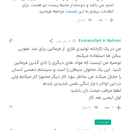
اسید می باشد و دوستدار محیط زیست نیز هست. برای
اطلاعات بیشتر به
این قسمت
مراجعه فرمایید.
پاسخ
0
Esmatullah H Rahimi
4 سال قبل
من در یک کارخانه تولیدی قارچ، از فرمالین برای ضد عفونی
سالن ها استفاده میکنم.
توصیه من اینست که مواد های دیگری را جای گذین فرمالین
کنید، این یک محلول سرطان زا است و سیستم تنفسی انسان
را مختل میکند من بخاطر نبود کار دیگر مجبورا کار میکنم ولی
در این اواخر دچار تنگی نفس شدیدی شدم.
لطفا مراقب صحت تان باشید
اول ایمنی بعد کار
0
پاسخ
نویسنده