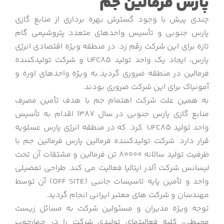
پارس فرمالین جم
چندی پیش با وجود گسترش بهره برداری از منابع گازی
پارس جنوبی و تأسیس واحدهای متعدد پتروشیمی گام
تازه برای این شرکت رقم زد. در منطقه ویژه اقتصادی انرژی
پارس، ایجاد یک واحد تولید UFC85 و شرکت تولیدکننده
فرمالین در منطقه ضروری گردید.به ویژه واحدهای اوره و
آمونیاک برای این شرکت ضروری بودند.
به همین علت شرکت اهتمام جم با هدف تأمین مصرف
منابع گازی پارس جنوبی در سال 1387 اقدام به تأسیس
واحد تولید UFC85 کرد. که در منطقه انرژی پارس عسلویه
قرار دارد. شرکت تولیدکننده فرمالین پارس فرمالین جم با
ظرفیت تولید سالانه 80000 تن فرمالین و مشتقات آن تحت
لیسانس شرکت آلدر ایتالیا فعالیت می کند. طراحی تفضیلی
واحد و تأمین پایه تاسیسات جانبی (OFF SITE) آن توسط
مهندسان و شرکت های معتبر ایرانی انجام گردید.
توجه ویژه مدیران و مسئولین شرکت به مسائل زیست
محیطی، کلیه فعالیتهای تولیدی شرکت را در چهارچوب