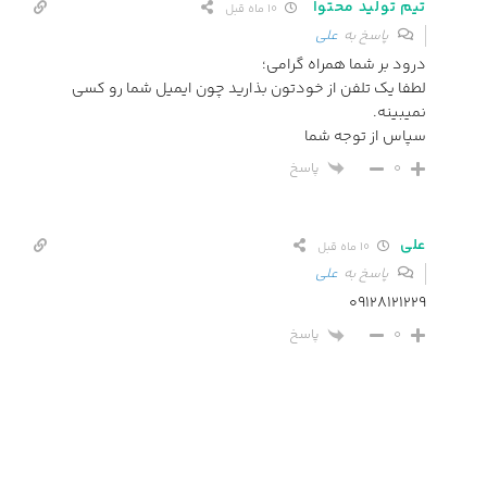
تیم تولید محتوا
10 ماه قبل
پاسخ به
علی
درود بر شما همراه گرامی؛
لطفا یک تلفن از خودتون بذارید چون ایمیل شما رو کسی
نمیبینه.
سپاس از توجه شما
پاسخ
0
علی
10 ماه قبل
پاسخ به
علی
09128121229
پاسخ
0