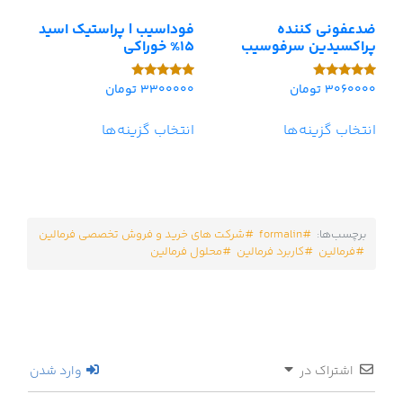
ضدعفونی کننده
فوداسیب | پراستیک اسید
پراکسیدین سرفوسیب
15% خوراکی
3060000
تومان
3300000
تومان
امتیاز
امتیاز
5.00
5.00
از 5
از 5
انتخاب گزینه‌ها
انتخاب گزینه‌ها
برچسب‌ها:
formalin
شرکت های خرید و فروش تخصصی فرمالین
فرمالین
کاربرد فرمالین
محلول فرمالین
اشتراک در
وارد شدن