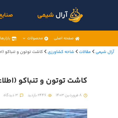
صنایع
صفحه اصلی
محصولات
بازارها
آرال شیمی
مقالات
شاخه کشاورزی
کاشت توتون و تنباکو (اطل
کاشت توتون و تنباکو (اطلاعا
8 فروردین 1403
2446 بازدید
3 دیدگاه