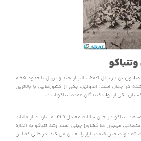
وتنباکو
بر اساس برآوردهای فائو (FAO)، چین با اختلاف 2.1 میلیون تن در سال 2021، بالاتر از هند و برزیل با حدود 0.75
نشده در جهان است. اندونزی، یکی از کشورهایی با بالاترین
کستان یکی از تولیدکنندگان عمده تنباکو است.
چین بزرگترین تولید کننده تنباکو در جهان است. صنعت تنباکو در چین سالانه معادل 141.9 میلیارد دلار مالیات
تصادی میلیون ها کشاورز چینی است. رشد تنباکو به اندازه
 که دولت چین قیمت بازار را تعیین می کند. در حالی که این