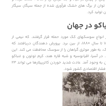
وان از برگ های خشک فرآوری شده از جمله سیگار، سیگار
 تولید کرد.
اکو در جهان
انواع سوسکهای کک مورد حمله قرار گرفتند. که نیمی از
محصولات توتون و تنباکو آمریکا را در سال 1876 تا سال 1880، از بین برد. پرورش دهندگان دریافتند که
زک، به طور موثری گیاهان را از سوسک محافظت می کند. این
ر دهه 1890 همه گیر شد. در آسیا، اقیانوسیه و شبه قاره هند، کرم توتون و تنباکو
(Spodoptera litura) یک آفت بزرگ برای گیاه توتون به وجود آمد. عادت شدید خوردن كاترپیلارها می تواند 23