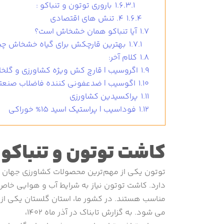
1.6.3.1
باروری توتون و تنباکو :
1.6.4
4. تنش های اقتصادی
1.7
آیا تنباکو همان خشخاش است؟
1.7.1
بهترین قارچکش برای گیاه خشخاش چ
1.8
کلام آخر:
1.9
اگروسیب | قارچ کش ویژه کشاورزی و گلخا
1.10
اگوسیب | ضدعفونی کننده فاضلاب صنعت
1.11
پراکسیدین کشاورزی
1.12
فوداسیب | پراستیک اسید 15% خوراکی
کاشت توتون و تنباکو
توتون یکی از مهم‌ترین محصولات کشاورزی جهان ا
دارد. کاشت توتون نیاز به شرایط آب و هوایی خا
مناسب هستند. در کشور ما، استان گلستان یکی از 
می شود. به گزارش تابناک در آذر ماه 1402،