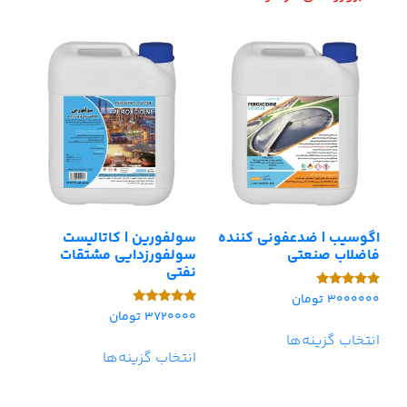
اگوسیب | ضدعفونی کننده
سولفورین | کاتالیست
فاضلاب صنعتی
سولفورزدایی مشتقات
نفتی
3000000
تومان
امتیاز
5.00
3720000
تومان
امتیاز
از 5
5.00
انتخاب گزینه‌ها
از 5
انتخاب گزینه‌ها