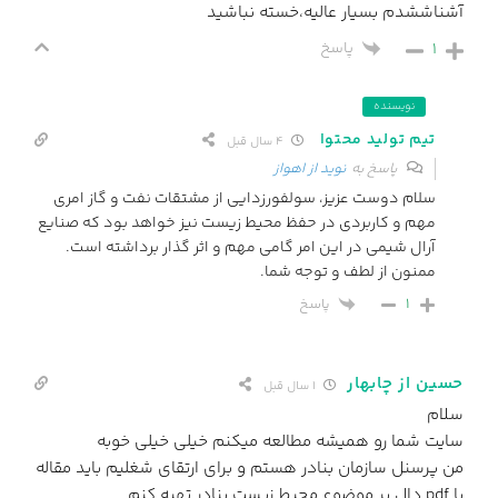
آشناششدم بسیار عالیه،خسته نباشید
1
پاسخ
نویسنده
تیم تولید محتوا
4 سال قبل
پاسخ به
نوید از اهواز
سلام دوست عزیز، سولفورزدایی از مشتقات نفت و گاز امری
مهم و کاربردی در حفظ محیط زیست نیز خواهد بود که صنایع
آرال شیمی در این امر گامی مهم و اثر گذار برداشته است.
ممنون از لطف و توجه شما.
پاسخ
1
حسین از چابهار
1 سال قبل
سلام
سایت شما رو همیشه مطالعه میکنم خیلی خیلی خوبه
من پرسنل سازمان بنادر هستم و برای ارتقای شغلیم باید مقاله
یا pdf دال بر موضوع محیط زیست بنادر تهیه کنم