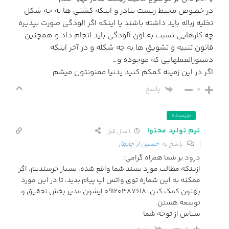
در خصوص محیط زیست بنادر و اینکه کشتی ها به چه شکل
تخلیه زباله باید داشته باشند یا اینکه اگر الودگی صورت بپذیره
چه کارهایی نسبت به اون آلودگی باید انجام داد و همچنین
قانون تنبیه و تشویق ها به چه شکله و در آخر اینکه
دستورالعملهایی که موجوده و…
اگر در این زمینه کمکم کنید یدنیا ممنونتون میشم
0
پاسخ
نویسنده
تیم تولید محتوا
1 سال قبل
پاسخ به
حسین از چابهار
درود بر شما همراه گرامی؛
ازینکه مطالب مورد پسند شما واقع شده، بسیار خرسندیم. اگر
ممکنه به این شماره توی واتس اپ پیام بدید، تا در این مورد
بهتون کمک کنن. 09120387618 ایشون مدیر بخش تحقیق و
توسعه هستن.
سپاس از توجه شما