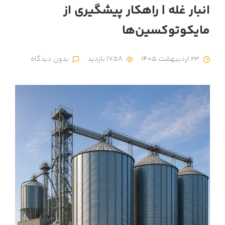
انبار غله | راهکار پیشگیری از
مایکوتوکسین‌ها
23 اردیبهشت 1405
1758 بازدید
بدون دیدگاه