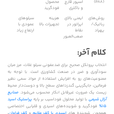
(PAA)
اسپور قارچ
محصول
و باکتری
فودگرید
روش‌های
ایمنی بالای
هزینه
سیلوهای
رباتیک/
اپراتور در
تجهیزات بالا
عمودی با
پهپاد
نقاط
ارتفاع زیاد
صعب‌العبور
کلام آخر:
انتخاب پروتکل صحیح برای ضدعفونی سیلو غلات، مرز میان
سودآوری و ضرر در صنعت کشاورزی است. با توجه به
ممنوعیت‌های رو به افزایش استفاده از مواد سمی نظیر
فرمالین، جایگزینی گندزداهای سطح بالا و دوست‌دار محیط
زیست یک ضرورت غیرقابل انکار محسوب می‌شود.
صنایع
آرال شیمی
با تولید محلول فوداسیب بر پایه
پراستیک اسید
۱۵٪
فودگرید و شوینده‌های اسیدی و قلیایی اختصاصی
همچون شوینده های
اسیدی با کف ملایم
و
کف فراوان
،