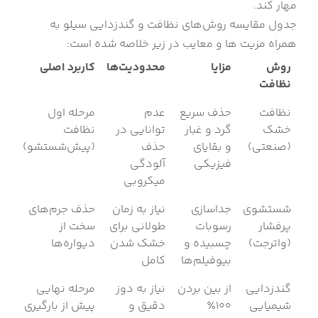
مهار کند.
جدول مقایسه روش‌های نظافت و گندزدایی سیلو به
همراه مزیت ها و معایب در زیر خلاصه شده است:
روش
مزایا
محدودیت‌ها
کاربرد اصلی
نظافت
نظافت
حذف سریع
عدم
مرحله اول
خشک
گرد و غبار
توانایی در
نظافت
(صنعتی)
و بقایای
حذف
(پیش‌شستشو)
فیزیکی
آلودگی
میکروبی
شستشوی
جداسازی
نیاز به زمان
حذف جرم‌های
پرفشار
رسوبات
طولانی برای
سخت از
(واترجت)
چسبیده و
خشک شدن
دیواره‌ها
بیوفیلم‌ها
کامل
گندزدایی
از بین بردن
نیاز به دوز
مرحله نهایی
شیمیایی
۱۰۰٪
دقیق و
پیش از بارگیری