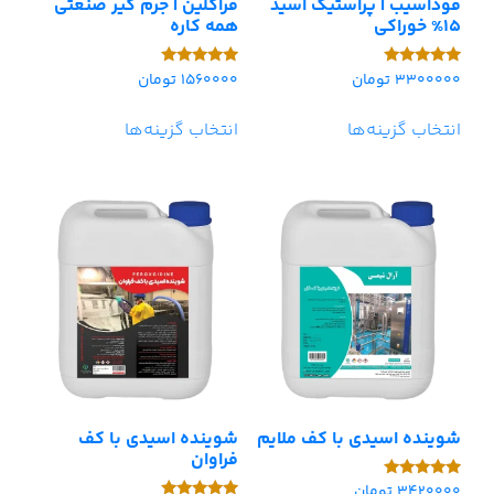
فوداسیب | پراستیک اسید
فراکلین | جرم گیر صنعتی
15% خوراکی
همه کاره
3300000
تومان
1560000
تومان
امتیاز
امتیاز
5.00
5.00
از 5
از 5
انتخاب گزینه‌ها
انتخاب گزینه‌ها
شوینده اسیدی با کف ملایم
شوینده اسیدی با کف
فراوان
3420000
تومان
امتیاز