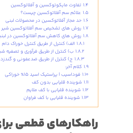
1.4
تفاوت مایکوتوکسین و آفلاتوکسین
1.5
علائم سم آفلاتوکسین چیست؟
1.6
حد مجاز آفلاتوکسین در محصولات لبنی
1.7
روش های تشخیص سم آفلاتوکسین شیر
1.8
روش های کاهش سم آفلاتوکسین در لبنی
1.8.1
الف) کنترل از طریق کنترل خوراک دام
1.8.2
ب) کنترل از طریق فرآوری و تصفیه شیر
1.8.3
ج) کنترل از طریق ضدعفونی و گندزد
1.9
کلام آخر:
1.10
فوداسیب | پراستیک اسید 15% خوراکی
1.11
شوینده قلیایی بدون کف
1.12
شوینده قلیایی با کف ملایم
1.13
شوینده قلیایی با کف فراوان
راهکارهای قطعی برای