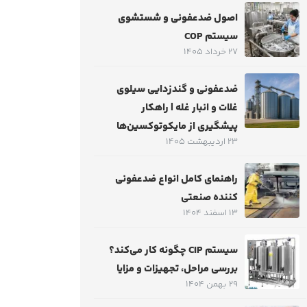
اصول ضدعفونی و شستشوی
سیستم COP
27 خرداد 1405
ضدعفونی و گندزدایی سیلوی
غلات و انبار غله | راهکار
پیشگیری از مایکوتوکسین‌ها
23 اردیبهشت 1405
راهنمای کامل انواع ضدعفونی
کننده صنعتی
13 اسفند 1404
سیستم CIP چگونه کار می‌کند؟
بررسی مراحل، تجهیزات و مزایا
29 بهمن 1404