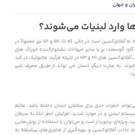
ان و جهان
ا وارد لبنیات می‌شوند؟
آفلاتوکسین B1 غالب ترین شکل در محصولات آلوده به آفلاتوکسین است در حالی که B2، G1 و G2 نیز معمولاً در
ه گاو، گوسفند، بز یا سایر حیوانات نشخوارکننده خوراک های
آلوده به آفلاتوکسین های B1 و B2 مصرف می کنند، آفلاتوکسین های M1 و M2 در نتیجه فرآیند متابولیک در کبد
ند. به عبارت دیگر، انسان می تواند از طریق مصرف شیر
د.
‌تواند خطرات جدی برای سلامتی انسان داشته باشد. علائم
م ایمنی و در موارد شدید، افزایش خطر ابتلا به سرطان
یت ویژه‌ای برخوردار است و می‌توان با استفاده از روش‌هایی
د جاذب آفلاتوکسین و بهره‌گیری از فناوری‌های پیشرفته به