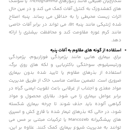
شکارچیان طبیعی مانند زنبورهای
Trichogramma
یا سوسک
های کفشدوزک به کنترل آفات کمک می کند و در عین حال
اثرات زیست محیطی را به حداقل می رساند. پنبه اصلاح
شده ژنتیکی مانند پنبه Bt، می تواند در برابر آفات خاصی
مانند کرم غوزه مقاومت کند و محافظت بیشتری را ارائه
دهد.
استفاده از گونه های مقاوم به آفات پنبه
برای بیماری هایی مانند پژمردگی فوزاریوم، پژمردگی
ورتیسیلیوم، سوختگی باکتریایی و لکه های روی برگ،
استفاده از بذرهای مقاوم یا تایید شده بدون بیماری
ضروری است. تضمین سلامت مناسب خاک از طریق مدیریت
مواد مغذی و اجتناب از غرقابی باعث تقویت ایمنی گیاه در
برابر عوامل بیماری زا می شود. بقایای محصول و مواد
گیاهی آلوده باید حذف شوند تا چرخه بیماری شکسته
شود، در حالی که بذرهای تیمار شده با قارچ کش و اسپری
های پیشگیرانه Mancozeb یا ترکیبات مبتنی بر مس می
توانند به مدیریت شیوع بیماری کمک کنند. علاوه بر این،