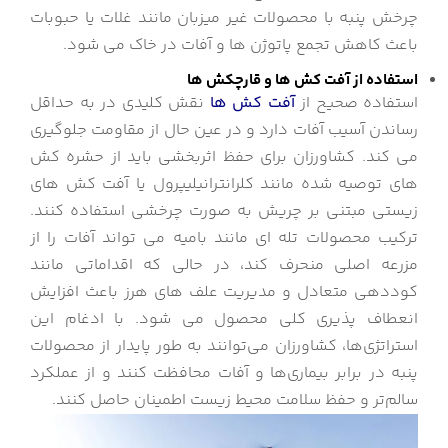
چرخش پنبه با محصولات غیر میزبان مانند غلات یا حبوبات
باعث کاهش تجمع پاتوژن ها و آفات در خاک می شود.
استفاده از آفت کش ها و قارچکش ها
استفاده صحیح از
آفت کش ها
نقش کلیدی در به حداقل
رساندن آسیب آفات دارد و در عین حال از مقاومت جلوگیری
می کند. کشاورزان برای حفظ اثربخشی باید از حشره کش
های توصیه شده مانند کلرانترانیلیپرول یا آفت کش های
زیستی مبتنی بر چریش به صورت چرخشی استفاده کنند.
ترکیب محصولات تله ای مانند بامیه می تواند آفات را از
مزرعه اصلی منحرف کند، در حالی که اقداماتی مانند
کوددهی متعادل و مدیریت علف های هرز باعث افزایش
انعطاف پذیری کلی محصول می شود. با ادغام این
استراتژی‌ها، کشاورزان می‌توانند به طور پایدار از محصولات
پنبه در برابر بیماری‌ها و آفات محافظت کنند و از عملکرد
سالم‌تر و حفظ سلامت محیط زیست اطمینان حاصل کنند.