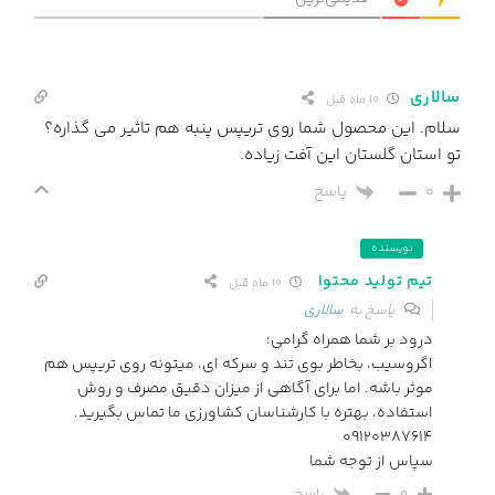
سالاری
10 ماه قبل
سلام. این محصول شما روی تریپس پنبه هم تاثیر می گذاره؟
تو استان گلستان این آفت زیاده.
0
پاسخ
نویسنده
تیم تولید محتوا
10 ماه قبل
پاسخ به
سالاری
درود بر شما همراه گرامی؛
اگروسیب، بخاطر بوی تند و سرکه ای، میتونه روی تریپس هم
موثر باشه. اما برای آگاهی از میزان دقیق مصرف و روش
استفاده، بهتره با کارشناسان کشاورزی ما تماس بگیرید.
09120387614
سپاس از توجه شما
پاسخ
0