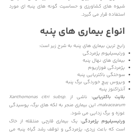
شیوه های کشاورزی و حساسیت گونه های پنبه ای مورد
استفاده قرار می گیرد.
انواع بیماری های پنبه
رایج ترین بیماری های پنبه به شرح زیر است:
ورتیسیلیوم پژمردگی
بیماری های نهال پنبه
پژمردگی فوزاریوم
سوختگی باکتریایی پنبه
ویروس پیچ خوردگی برگ پنبه
آنتراکنوز پنبه
بلایت باکتریایی
: ناشی از
.
Xanthomonas citri subsp
malvacearum
، این بیماری منجر به لکه های برگ، پوسیدگی
غوزه و برگ زدایی می شود.
ورتیسیلیوم پژمردگی
: یک بیماری قارچی منتقله از خاک
است که باعث زردی، پژمردگی و توقف رشد گیاه پنبه می