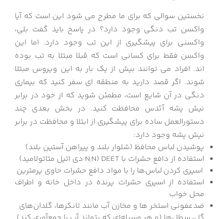
نخستین سوالی که برای ما مطرح می شود این است که آیا
واکسن تب دنگی وجود دارد؟ در پاسخ باید گفت بلی،
واکسنی برای پیشگیری از این تب وجود دارد.
اما این
واکسن فقط برای کسانی است که قبلا مبتلا به تب بوده
اند.
افراد می توانند بیش از یک بار به این ویروس مبتلا
شوند.
اگر قصد دارید به منطقه ای سفر کنید که بیماری
دنگی در آن شایع است، مطمئن شوید که از خود در برابر
نیش پشه آئدس محافظت کنید.
در بخش بعدی چند
دستورالعمل ساده برای پیشگیری از ابتلا و محافظت در برابر
نیش پشه وجود دارد:
پوشیدن لباس محافظ (شلوار بلند و پیراهن آستین بلند)
استفاده از دافع حشرات با DEET (N,N دی اتیل متاتولامید)
اسپری کردن
لباس‌ها را با مواد دافع حشرات حاوی پرمترین
استفاده از اسپری حشرات پرنده در داخل خانه و اطراف
محل خواب
ضدعفونی استخر ها و مخازن آب مانند تانکرها، گلدان‌های
گل، سطل‌ها (و هر وسیله‌ای که بتواند آب را جمع‌آوری کند)