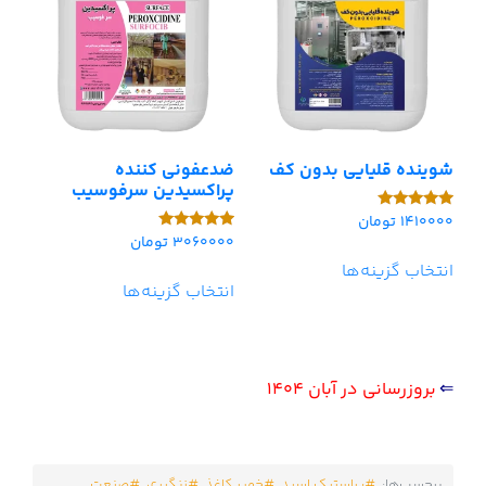
شوینده قلیایی بدون کف
ضدعفونی کننده
پراکسیدین سرفوسیب
1410000
تومان
امتیاز
5.00
3060000
تومان
امتیاز
از 5
5.00
انتخاب گزینه‌ها
از 5
انتخاب گزینه‌ها
⇐
بروزرسانی در آبان 1404
برچسب‌ها:
پراستیک اسید
خمیر کاغذ
زنگبری
صنعت