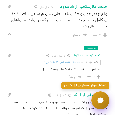
محمد ملارستمی از شاهرود
5 سال قبل
وای چقدر خوب و جذاب تاحالا جایی ندیدم مراحل ساخت کاغذ
رو کامل توضیح بدن، ممنون از زحماتی که در تولید محتواهای
خوب و عالی دارید.
0
پاسخ
نویسنده
تیم تولید محتوا
5 سال قبل
پاسخ به
محمد ملارستمی از شاهرود
سپاس از لطف و توجه شما دوست عزیز.
پاسخ
0
دستیار هوش مصنوعی آرال شیمی
علی صیرفی از اراک
4 سال قبل
سلام و عرض ادب، برای شستشو و ضدعفونی ماشین تصفیه
کننده خمیر از کدام محصولات باید استفاده کرد؟ ممنون
میشم راهنمایی بفرمایید.