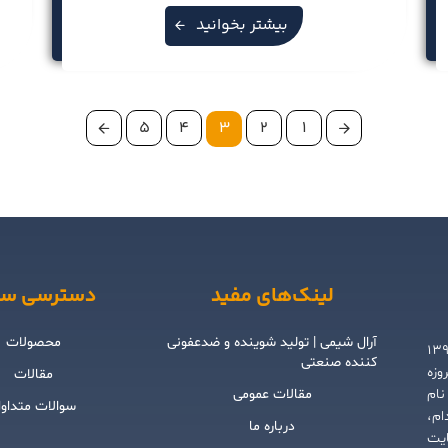
بیشتر بخوانید
5
4
3
2
1
لینک‌های مفید
دسترسی سر
آرال شیمی | تولید شوینده و ضدعفونی
محصولات
شگام بهار شیمی گلستان) از سال ۱۳۹۳
کننده صنعتی
 امروزه
مقالات
نام
مقالات عمومی
سوالات متداو
ام،
درباره ما
ایت