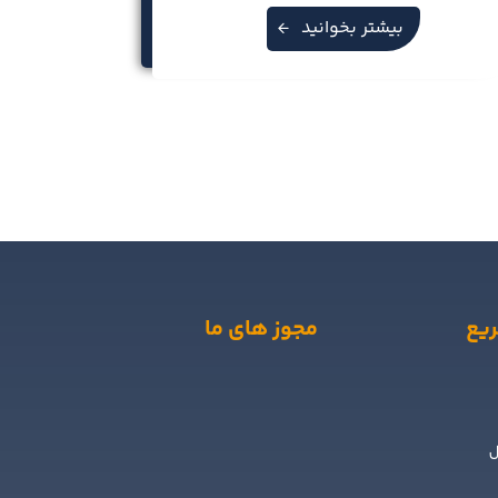
بیشتر بخوانید
یع
مجوز های ما
ل